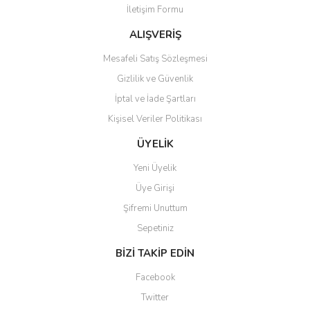
İletişim Formu
Ürün fiyatı diğer sitelerden daha pahalı.
Bu ürüne benzer farklı alternatifler olmalı.
ALIŞVERİŞ
Mesafeli Satış Sözleşmesi
Gizlilik ve Güvenlik
İptal ve İade Şartları
Kişisel Veriler Politikası
Gönder
ÜYELİK
Yeni Üyelik
Üye Girişi
Şifremi Unuttum
Sepetiniz
BİZİ TAKİP EDİN
Facebook
Twitter