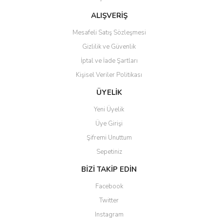
Bu ürüne benzer farklı alternatifler olmalı.
ALIŞVERİŞ
Mesafeli Satış Sözleşmesi
Gizlilik ve Güvenlik
İptal ve İade Şartları
Kişisel Veriler Politikası
Gönder
ÜYELİK
Yeni Üyelik
Üye Girişi
Şifremi Unuttum
Sepetiniz
BİZİ TAKİP EDİN
Facebook
Twitter
Instagram