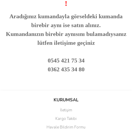
!
Aradığınız kumandayla görseldeki kumanda
birebir aynı ise satın alınız.
Kumandanızın birebir aynısını bulamadıysanız
lütfen iletişime geçiniz
0545 421 75 34
0362 435 34 80
Bu ürünün fiyat bilgisi, resim, ürün açıklamalarında ve diğer
konularda yetersiz gördüğünüz noktaları öneri formunu kullanarak
Bu ürüne ilk yorumu siz yapın!
KURUMSAL
tarafımıza iletebilirsiniz.
Görüş ve önerileriniz için teşekkür ederiz.
İletişim
Yorum Yaz
Kargo Takibi
Ürün resmi kalitesiz, bozuk veya görüntülenemiyor.
Havale Bildirim Formu
Ürün açıklamasında eksik bilgiler bulunuyor.