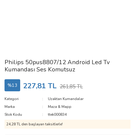
Philips 50pus8807/12 Android Led Tv
Kumandası Ses Komutsuz
227,81 TL
%13
261,85 TL
Kategori
Uzaktan Kumandalar
Marka
Maza & Mapp
Stok Kodu
ttek000834
24,28 TL den başlayan taksitlerle!