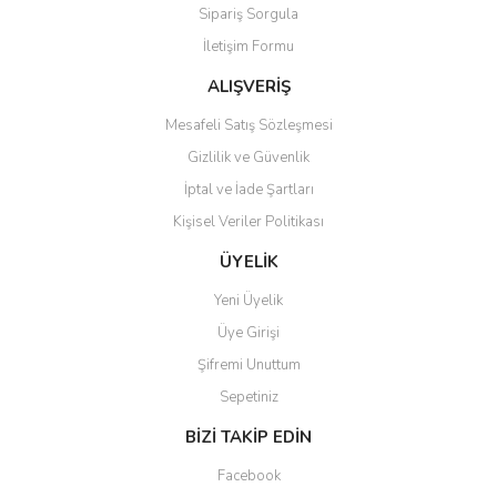
Sipariş Sorgula
Ürün bilgilerinde hatalar bulunuyor.
İletişim Formu
Ürün fiyatı diğer sitelerden daha pahalı.
Bu ürüne benzer farklı alternatifler olmalı.
ALIŞVERİŞ
Mesafeli Satış Sözleşmesi
Gizlilik ve Güvenlik
İptal ve İade Şartları
Kişisel Veriler Politikası
Gönder
ÜYELİK
Yeni Üyelik
Üye Girişi
Şifremi Unuttum
Sepetiniz
BİZİ TAKİP EDİN
Facebook