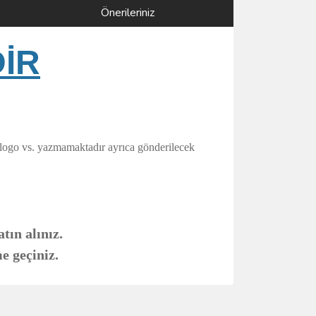
Önerileriniz
DİR
 logo vs. yazmamaktadır ayrıca gönderilecek
tın alınız.
e geçiniz.
ımıza iletebilirsiniz.