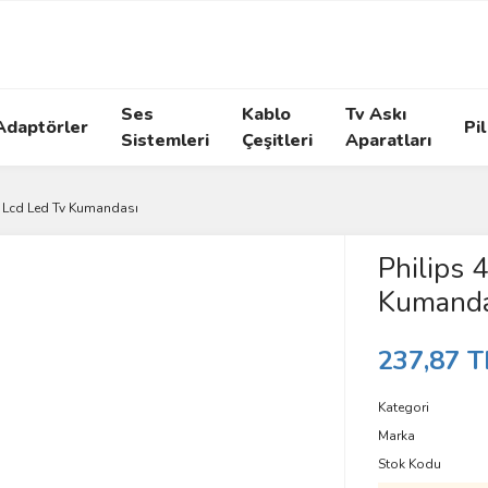
Ses
Kablo
Tv Askı
Adaptörler
Pil
Sistemleri
Çeşitleri
Aparatları
2 Lcd Led Tv Kumandası
Philips 
Kumanda
237,87 T
Kategori
Marka
Stok Kodu