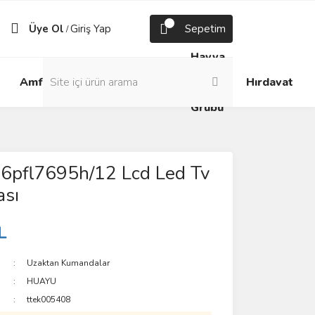
Üye Ol
Giriş Yap
Sepetim
/
Havya
Android
Grup
ve
Amfi
Hırdavat
Box
Prizler
Lehim
Grubu
46pfl7695h/12 Lcd Led Tv
sı
L
Uzaktan Kumandalar
HUAYU
ttek005408