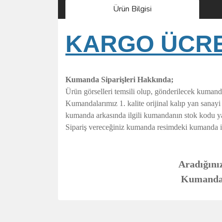
Ürün Bilgisi
KARGO ÜCRET
Kumanda Siparişleri Hakkında;
Ürün görselleri temsili olup, gönderilecek kumand
Kumandalarımız 1. kalite orijinal kalıp yan sanay
kumanda arkasında ilgili kumandanın stok kodu y
Sipariş vereceğiniz kumanda resimdeki kumanda ile t
Aradığınız
Kumandanı
Bu ürünün fiyat bilgisi, resim, ürün açıklamalarında 
Görüş ve önerileriniz için teşekkür ederiz.