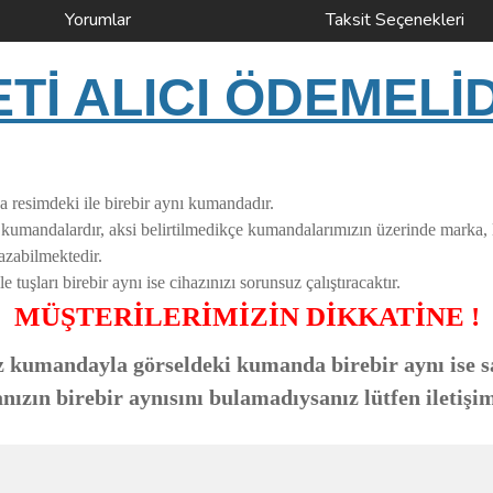
Yorumlar
Taksit Seçenekleri
İ ALICI ÖDEMELİ
a resimdeki ile birebir aynı kumandadır.
i kumandalardır, aksi belirtilmedikçe kumandalarımızın üzerinde marka,
azabilmektedir.
uşları birebir aynı ise cihazınızı sorunsuz çalıştıracaktır.
MÜŞTERİLERİMİZİN DİKKATİNE !
 kumandayla görseldeki kumanda birebir aynı ise sa
zın birebir aynısını bulamadıysanız lütfen iletişim
ve diğer konularda yetersiz gördüğünüz noktaları öneri formunu kullanarak taraf