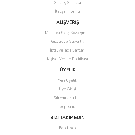
Sipariş Sorgula
Ürün bilgilerinde hatalar bulunuyor.
İletişim Formu
Ürün fiyatı diğer sitelerden daha pahalı.
Bu ürüne benzer farklı alternatifler olmalı.
ALIŞVERİŞ
Mesafeli Satış Sözleşmesi
Gizlilik ve Güvenlik
İptal ve İade Şartları
Kişisel Veriler Politikası
Gönder
ÜYELİK
Yeni Üyelik
Üye Girişi
Şifremi Unuttum
Sepetiniz
BİZİ TAKİP EDİN
Facebook