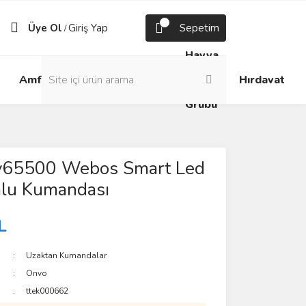
Üye Ol
Giriş Yap
Sepetim
/
Havya
Android
Grup
ve
Amfi
Hırdavat
Box
Prizler
Lehim
Grubu
65500 Webos Smart Led
lu Kumandası
L
Uzaktan Kumandalar
Onvo
ttek000662