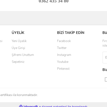
0362 435 34 80
ve diğer konularda yetersiz gördüğünüz noktaları öneri formunu kullanarak taraf
Bu ürüne ilk yorumu siz yapın!
ÜYELİK
BİZİ TAKİP EDİN
Bü
r.
Yorum Yaz
si
Yeni Üyelik
Facebook
Fır
ist
Üye Girişi
Twitter
Şifremi Unuttum
Instagram
Sepetiniz
Youtube
Pinterest
Bi
Gönder
sertifikası ile korunmaktadır.
ile
ideasoft
e-