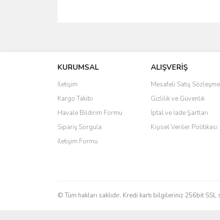
Bu ürünün fiyat bilgisi, resim, ürün açıklamalarında 
Görüş ve önerileriniz için teşekkür ederiz.
KURUMSAL
ALIŞVERİŞ
Ürün resmi kalitesiz, bozuk veya görüntülenemiyo
Ürün açıklamasında eksik bilgiler bulunuyor.
İletişim
Mesafeli Satış Sözleşme
Ürün bilgilerinde hatalar bulunuyor.
Kargo Takibi
Gizlilik ve Güvenlik
Ürün fiyatı diğer sitelerden daha pahalı.
Havale Bildirim Formu
İptal ve İade Şartları
Bu ürüne benzer farklı alternatifler olmalı.
Sipariş Sorgula
Kişisel Veriler Politikası
İletişim Formu
© Tüm hakları saklıdır. Kredi kartı bilgileriniz 256bit SSL 