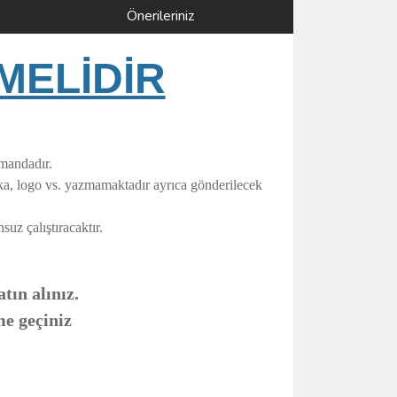
Önerileriniz
MELİDİR
umandadır.
rka, logo vs. yazmamaktadır ayrıca gönderilecek
uz çalıştıracaktır.
tın alınız.
me geçiniz