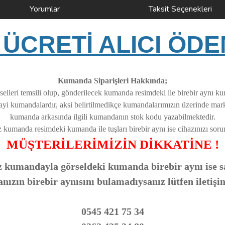
Yorumlar
Taksit Seçenekleri
ÜCRETİ ALICI ÖDE
Kumanda Siparişleri Hakkında;
elleri temsili olup, gönderilecek kumanda resimdeki ile birebir aynı k
nayi kumandalardır, aksi belirtilmedikçe kumandalarımızın üzerinde ma
kumanda arkasında ilgili kumandanın stok kodu yazabilmektedir.
z kumanda resimdeki kumanda ile tuşları birebir aynı ise cihazınızı soruns
MÜŞTERİLERİMİZİN DİKKATİNE !
 kumandayla görseldeki kumanda birebir aynı ise sa
zın birebir aynısını bulamadıysanız lütfen iletişi
0545 421 75 34