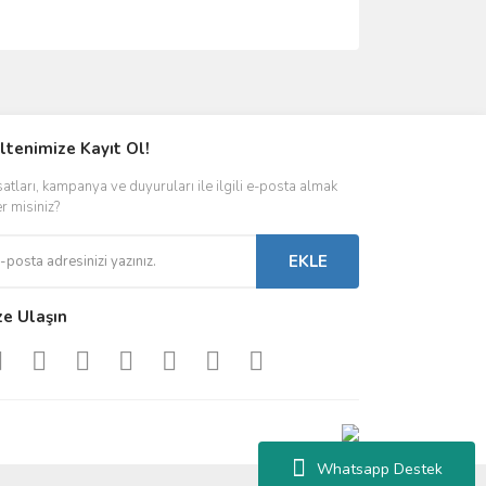
ımıza iletebilirsiniz.
ltenimize Kayıt Ol!
satları, kampanya ve duyuruları ile ilgili e-posta almak
er misiniz?
EKLE
ze Ulaşın
Whatsapp Destek