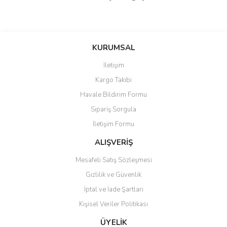
Bu ürünün fiyat bilgisi, resim, ürün açıklamalarında ve diğer
konularda yetersiz gördüğünüz noktaları öneri formunu kullanarak
Bu ürüne ilk yorumu siz yapın!
KURUMSAL
tarafımıza iletebilirsiniz.
Görüş ve önerileriniz için teşekkür ederiz.
İletişim
Yorum Yaz
Kargo Takibi
Ürün resmi kalitesiz, bozuk veya görüntülenemiyor.
Havale Bildirim Formu
Ürün açıklamasında eksik bilgiler bulunuyor.
Sipariş Sorgula
Ürün bilgilerinde hatalar bulunuyor.
İletişim Formu
Ürün fiyatı diğer sitelerden daha pahalı.
Bu ürüne benzer farklı alternatifler olmalı.
ALIŞVERİŞ
Mesafeli Satış Sözleşmesi
Gizlilik ve Güvenlik
İptal ve İade Şartları
Kişisel Veriler Politikası
Gönder
ÜYELİK