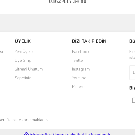
0362 435 34 80
ve diğer konularda yetersiz gördüğünüz noktaları öneri formunu kullanarak taraf
Bu ürüne ilk yorumu siz yapın!
ÜYELİK
BİZİ TAKİP EDİN
Bü
r.
Yorum Yaz
si
Yeni Üyelik
Facebook
Fır
ist
Üye Girişi
Twitter
Şifremi Unuttum
Instagram
Sepetiniz
Youtube
Pinterest
Bi
Gönder
sertifikası ile korunmaktadır.
ile
ideasoft
e-