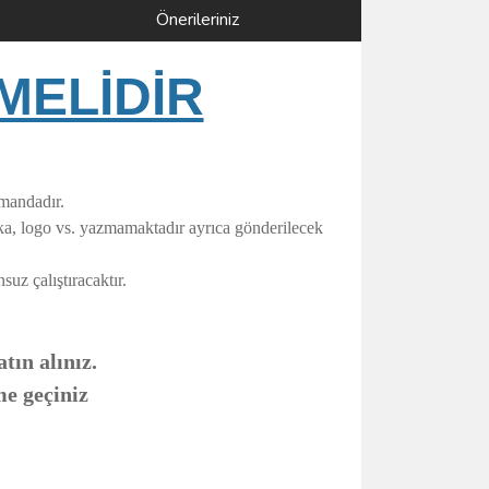
Önerileriniz
MELİDİR
umandadır.
rka, logo vs. yazmamaktadır ayrıca gönderilecek
uz çalıştıracaktır.
tın alınız.
me geçiniz