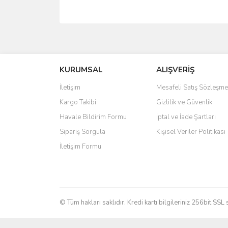
Bu ürünün fiyat bilgisi, resim, ürün açıklamalarında 
Görüş ve önerileriniz için teşekkür ederiz.
KURUMSAL
ALIŞVERİŞ
Ürün resmi kalitesiz, bozuk veya görüntülenemiyo
Ürün açıklamasında eksik bilgiler bulunuyor.
İletişim
Mesafeli Satış Sözleşme
Ürün bilgilerinde hatalar bulunuyor.
Kargo Takibi
Gizlilik ve Güvenlik
Ürün fiyatı diğer sitelerden daha pahalı.
Havale Bildirim Formu
İptal ve İade Şartları
Bu ürüne benzer farklı alternatifler olmalı.
Sipariş Sorgula
Kişisel Veriler Politikası
İletişim Formu
© Tüm hakları saklıdır. Kredi kartı bilgileriniz 256bit SSL 