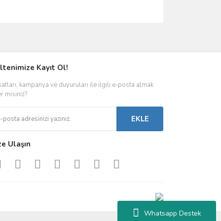
ımıza iletebilirsiniz.
ltenimize Kayıt Ol!
satları, kampanya ve duyuruları ile ilgili e-posta almak
er misiniz?
EKLE
ze Ulaşın
Whatsapp Destek