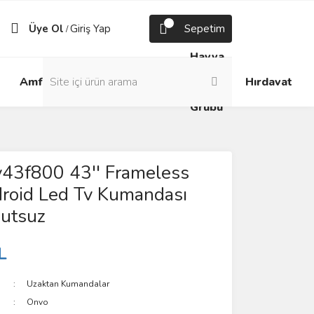
Üye Ol
Giriş Yap
Sepetim
/
Havya
Android
Grup
ve
Amfi
Hırdavat
Box
Prizler
Lehim
Grubu
43f800 43'' Frameless
roid Led Tv Kumandası
utsuz
L
Uzaktan Kumandalar
Onvo