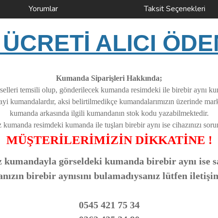
Yorumlar
Taksit Seçenekleri
ÜCRETİ ALICI ÖDE
Kumanda Siparişleri Hakkında;
elleri temsili olup, gönderilecek kumanda resimdeki ile birebir aynı k
nayi kumandalardır, aksi belirtilmedikçe kumandalarımızın üzerinde ma
kumanda arkasında ilgili kumandanın stok kodu yazabilmektedir.
z kumanda resimdeki kumanda ile tuşları birebir aynı ise cihazınızı soruns
MÜŞTERİLERİMİZİN DİKKATİNE !
 kumandayla görseldeki kumanda birebir aynı ise sa
zın birebir aynısını bulamadıysanız lütfen iletişi
0545 421 75 34