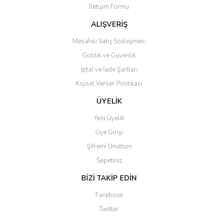
İletişim Formu
Ürün fiyatı diğer sitelerden daha pahalı.
Bu ürüne benzer farklı alternatifler olmalı.
ALIŞVERİŞ
Mesafeli Satış Sözleşmesi
Gizlilik ve Güvenlik
İptal ve İade Şartları
Kişisel Veriler Politikası
Gönder
ÜYELİK
Yeni Üyelik
Üye Girişi
Şifremi Unuttum
Sepetiniz
BİZİ TAKİP EDİN
Facebook
Twitter