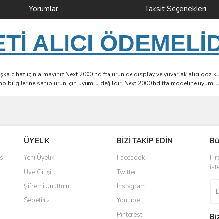
Yorumlar
Taksit Seçenekleri
İ ALICI ÖDEMELİ
a cihaz için almayınız Next 2000 hd fta ürün de display ve yuvarlak alıcı göz kull
ri no bilgilerine sahip ürün için uyumlu değildir! Next 2000 hd fta modeline uyuml
ve diğer konularda yetersiz gördüğünüz noktaları öneri formunu kullanarak taraf
Bu ürüne ilk yorumu siz yapın!
ÜYELİK
BİZİ TAKİP EDİN
Bü
r.
Yorum Yaz
si
Yeni Üyelik
Facebook
Fır
ist
Üye Girişi
Twitter
Şifremi Unuttum
Instagram
Sepetiniz
Youtube
Pinterest
Bi