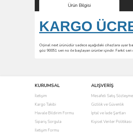
Ürün Bilgisi
KARGO ÜCRET
Orjinal next ürünüdür sadece aşağıdaki cihazlara uyar başk
göz 90051 seri no ile başlayan ürünler içindir. Farkıl se
Bu ürünün fiyat bilgisi, resim, ürün açıklamalarında 
Görüş ve önerileriniz için teşekkür ederiz.
KURUMSAL
ALIŞVERİŞ
Ürün resmi kalitesiz, bozuk veya görüntülenemiyo
Ürün açıklamasında eksik bilgiler bulunuyor.
İletişim
Mesafeli Satış Sözleşme
Ürün bilgilerinde hatalar bulunuyor.
Kargo Takibi
Gizlilik ve Güvenlik
Ürün fiyatı diğer sitelerden daha pahalı.
Havale Bildirim Formu
İptal ve İade Şartları
Bu ürüne benzer farklı alternatifler olmalı.
Sipariş Sorgula
Kişisel Veriler Politikası
İletişim Formu