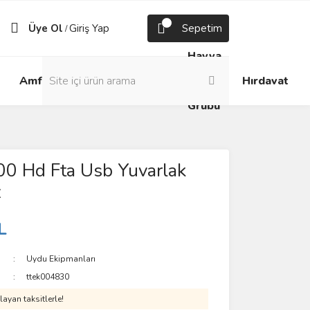
Üye Ol
Giriş Yap
Sepetim
/
Havya
Android
Grup
ve
Amfi
Hırdavat
Box
Prizler
Lehim
Grubu
00 Hd Fta Usb Yuvarlak
z
L
Uydu Ekipmanları
ttek004830
ayan taksitlerle!