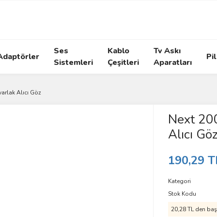
Ses
Kablo
Tv Askı
Adaptörler
Pil
Sistemleri
Çeşitleri
Aparatları
arlak Alıcı Göz
Next 20
Alıcı Gö
190,29 T
Kategori
Stok Kodu
20,28 TL den başl