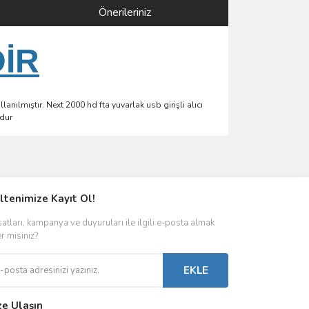
Önerileriniz
DİR
anılmıştır. Next 2000 hd fta yuvarlak usb girişli alıcı
udur
ımıza iletebilirsiniz.
ltenimize Kayıt Ol!
satları, kampanya ve duyuruları ile ilgili e-posta almak
er misiniz?
EKLE
ze Ulaşın