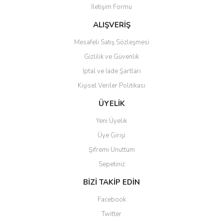
İletişim Formu
Ürün fiyatı diğer sitelerden daha pahalı.
Bu ürüne benzer farklı alternatifler olmalı.
ALIŞVERİŞ
Mesafeli Satış Sözleşmesi
Gizlilik ve Güvenlik
İptal ve İade Şartları
Kişisel Veriler Politikası
Gönder
ÜYELİK
Yeni Üyelik
Üye Girişi
Şifremi Unuttum
Sepetiniz
BİZİ TAKİP EDİN
Facebook
Twitter