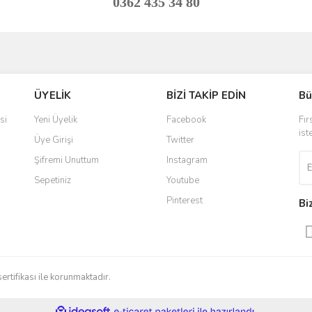
0362 435 34 80
ve diğer konularda yetersiz gördüğünüz noktaları öneri formunu kullanarak taraf
Bu ürüne ilk yorumu siz yapın!
ÜYELİK
BİZİ TAKİP EDİN
Bü
r.
Yorum Yaz
si
Yeni Üyelik
Facebook
Fır
ist
Üye Girişi
Twitter
Şifremi Unuttum
Instagram
Sepetiniz
Youtube
Pinterest
Bi
Gönder
sertifikası ile korunmaktadır.
ile
ideasoft
e-