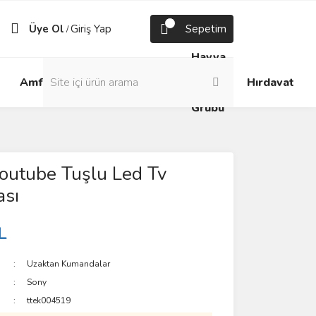
Üye Ol
Giriş Yap
Sepetim
/
Havya
Android
Grup
ve
Amfi
Hırdavat
Box
Prizler
Lehim
Grubu
Youtube Tuşlu Led Tv
sı
L
Uzaktan Kumandalar
Sony
ttek004519