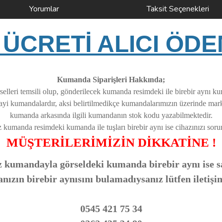
Yorumlar
Taksit Seçenekleri
ÜCRETİ ALICI ÖDE
Kumanda Siparişleri Hakkında;
elleri temsili olup, gönderilecek kumanda resimdeki ile birebir aynı k
nayi kumandalardır, aksi belirtilmedikçe kumandalarımızın üzerinde ma
kumanda arkasında ilgili kumandanın stok kodu yazabilmektedir.
z kumanda resimdeki kumanda ile tuşları birebir aynı ise cihazınızı soruns
MÜŞTERİLERİMİZİN DİKKATİNE !
 kumandayla görseldeki kumanda birebir aynı ise sa
zın birebir aynısını bulamadıysanız lütfen iletişi
0545 421 75 34