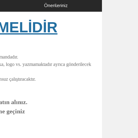
Önerileriniz
MELİDİR
umandadır.
rka, logo vs. yazmamaktadır ayrıca gönderilecek
uz çalıştıracaktır.
tın alınız.
me geçiniz