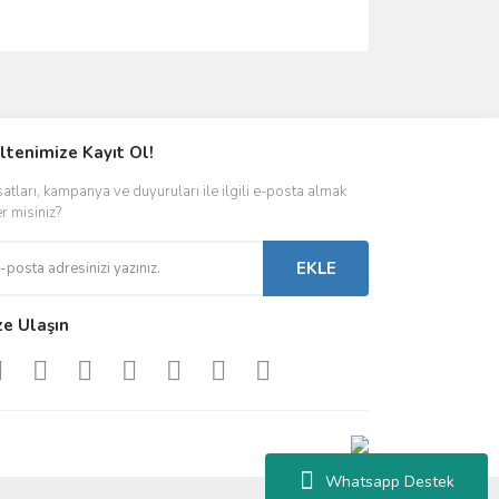
ımıza iletebilirsiniz.
ltenimize Kayıt Ol!
satları, kampanya ve duyuruları ile ilgili e-posta almak
er misiniz?
EKLE
ze Ulaşın
Whatsapp Destek