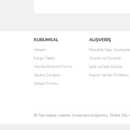
Bu ürünün fiyat bilgisi, resim, ürün açıklamalarında 
Görüş ve önerileriniz için teşekkür ederiz.
KURUMSAL
ALIŞVERİŞ
Ürün resmi kalitesiz, bozuk veya görüntülenemiyo
Ürün açıklamasında eksik bilgiler bulunuyor.
İletişim
Mesafeli Satış Sözleşme
Ürün bilgilerinde hatalar bulunuyor.
Kargo Takibi
Gizlilik ve Güvenlik
Ürün fiyatı diğer sitelerden daha pahalı.
Havale Bildirim Formu
İptal ve İade Şartları
Bu ürüne benzer farklı alternatifler olmalı.
Sipariş Sorgula
Kişisel Veriler Politikası
İletişim Formu
© Tüm hakları saklıdır. Kredi kartı bilgileriniz 256bit SSL 