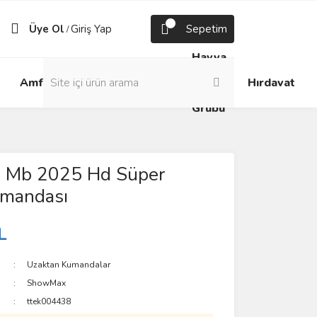
Üye Ol
Giriş Yap
Sepetim
/
Havya
Android
Grup
ve
Amfi
Hırdavat
Box
Prizler
Lehim
Grubu
x Mb 2025 Hd Süper
mandası
L
Uzaktan Kumandalar
ShowMax
ttek004438