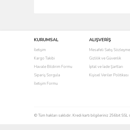
Bu ürünün fiyat bilgisi, resim, ürün açıklamalarında 
Görüş ve önerileriniz için teşekkür ederiz.
KURUMSAL
ALIŞVERİŞ
Ürün resmi kalitesiz, bozuk veya görüntülenemiyo
Ürün açıklamasında eksik bilgiler bulunuyor.
İletişim
Mesafeli Satış Sözleşme
Ürün bilgilerinde hatalar bulunuyor.
Kargo Takibi
Gizlilik ve Güvenlik
Ürün fiyatı diğer sitelerden daha pahalı.
Havale Bildirim Formu
İptal ve İade Şartları
Bu ürüne benzer farklı alternatifler olmalı.
Sipariş Sorgula
Kişisel Veriler Politikası
İletişim Formu
© Tüm hakları saklıdır. Kredi kartı bilgileriniz 256bit SSL 