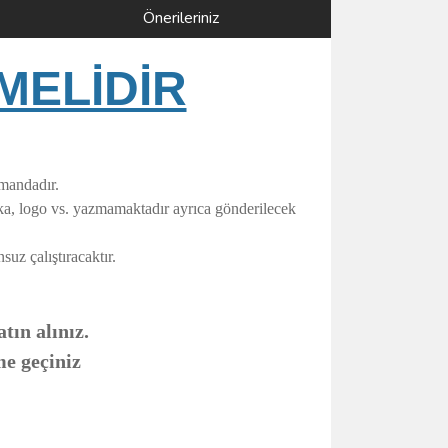
Önerileriniz
MELİDİR
umandadır.
rka, logo vs. yazmamaktadır ayrıca gönderilecek
uz çalıştıracaktır.
tın alınız.
me geçiniz