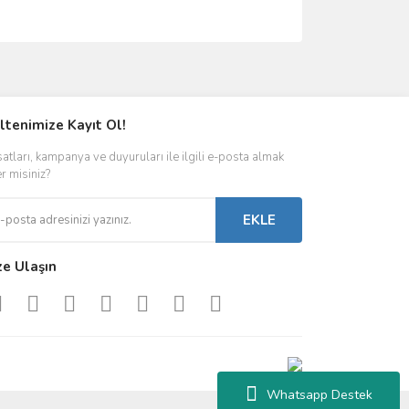
ımıza iletebilirsiniz.
ltenimize Kayıt Ol!
satları, kampanya ve duyuruları ile ilgili e-posta almak
er misiniz?
EKLE
ze Ulaşın
Whatsapp Destek