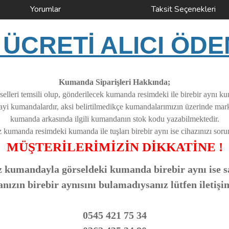
Yorumlar
Taksit Seçenekleri
ÜCRETİ ALICI ÖDE
Kumanda Siparişleri Hakkında;
elleri temsili olup, gönderilecek kumanda resimdeki ile birebir aynı k
nayi kumandalardır, aksi belirtilmedikçe kumandalarımızın üzerinde ma
kumanda arkasında ilgili kumandanın stok kodu yazabilmektedir.
z kumanda resimdeki kumanda ile tuşları birebir aynı ise cihazınızı soruns
MÜŞTERİLERİMİZİN DİKKATİNE !
 kumandayla görseldeki kumanda birebir aynı ise sa
zın birebir aynısını bulamadıysanız lütfen iletişi
0545 421 75 34