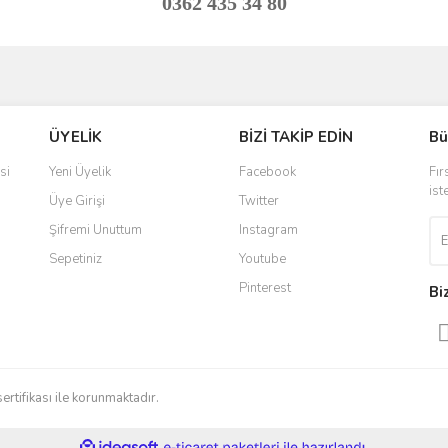
0362 435 34 80
ve diğer konularda yetersiz gördüğünüz noktaları öneri formunu kullanarak taraf
Bu ürüne ilk yorumu siz yapın!
ÜYELİK
BİZİ TAKİP EDİN
Bü
r.
Yorum Yaz
si
Yeni Üyelik
Facebook
Fır
ist
Üye Girişi
Twitter
Şifremi Unuttum
Instagram
Sepetiniz
Youtube
Pinterest
Bi
Gönder
sertifikası ile korunmaktadır.
ile
ideasoft
e-