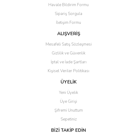
Havale Bildirim Formu
Ürün açıklamasında eksik bilgiler bulunuyor.
Sipariş Sorgula
Ürün bilgilerinde hatalar bulunuyor.
İletişim Formu
Ürün fiyatı diğer sitelerden daha pahalı.
Bu ürüne benzer farklı alternatifler olmalı.
ALIŞVERİŞ
Mesafeli Satış Sözleşmesi
Gizlilik ve Güvenlik
İptal ve İade Şartları
Kişisel Veriler Politikası
Gönder
ÜYELİK
Yeni Üyelik
Üye Girişi
Şifremi Unuttum
Sepetiniz
BİZİ TAKİP EDİN