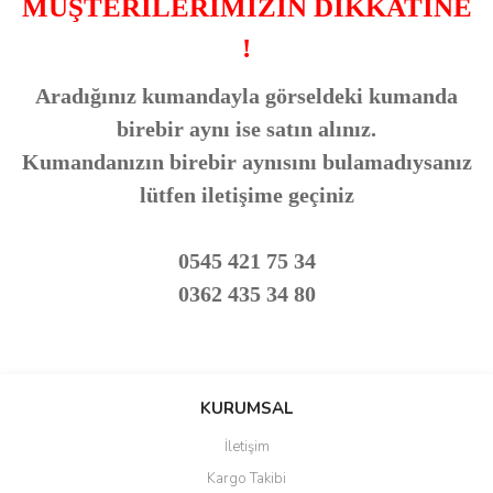
MÜŞTERİLERİMİZİN DİKKATİNE
!
Aradığınız kumandayla görseldeki kumanda
birebir aynı ise satın alınız.
Kumandanızın birebir aynısını bulamadıysanız
lütfen iletişime geçiniz
0545 421 75 34
0362 435 34 80
Bu ürünün fiyat bilgisi, resim, ürün açıklamalarında ve diğer
konularda yetersiz gördüğünüz noktaları öneri formunu kullanarak
Bu ürüne ilk yorumu siz yapın!
KURUMSAL
tarafımıza iletebilirsiniz.
Görüş ve önerileriniz için teşekkür ederiz.
İletişim
Yorum Yaz
Kargo Takibi
Ürün resmi kalitesiz, bozuk veya görüntülenemiyor.