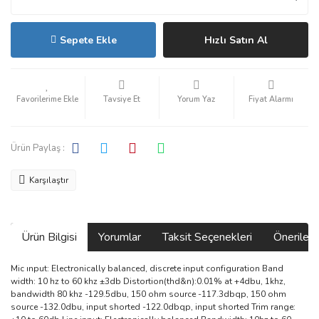
Sepete Ekle
Hızlı Satın Al
Tavsiye Et
Yorum Yaz
Fiyat Alarmı
Ürün Paylaş :
Karşılaştır
Ürün Bilgisi
Yorumlar
Taksit Seçenekleri
Önerilerin
Mic ınput: Electronically balanced, discrete input configuration Band
width: 10 hz to 60 khz ±3db Distortion(thd&n):0.01% at +4dbu, 1khz,
bandwidth 80 khz -129.5dbu, 150 ohm source -117.3dbqp, 150 ohm
source -132.0dbu, input shorted -122.0dbqp, input shorted Trim range: