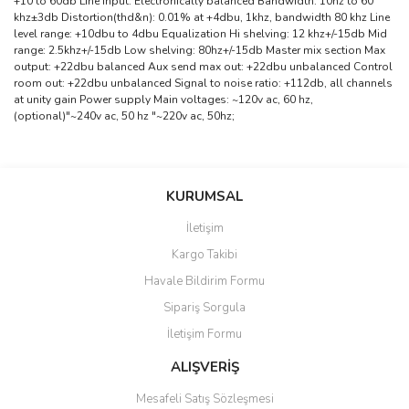
+10 to 60db Line input: Electronically balanced Bandwidth: 10hz to 60
khz±3db Distortion(thd&n): 0.01% at +4dbu, 1khz, bandwidth 80 khz Line
level range: +10dbu to 4dbu Equalization Hi shelving: 12 khz+/-15db Mid
range: 2.5khz+/-15db Low shelving: 80hz+/-15db Master mix section Max
output: +22dbu balanced Aux send max out: +22dbu unbalanced Control
room out: +22dbu unbalanced Signal to noise ratio: +112db, all channels
at unity gain Power supply Main voltages: ~120v ac, 60 hz,
(optional)"~240v ac, 50 hz "~220v ac, 50hz;
Bu ürünün fiyat bilgisi, resim, ürün açıklamalarında ve diğer
konularda yetersiz gördüğünüz noktaları öneri formunu kullanarak
Bu ürüne ilk yorumu siz yapın!
KURUMSAL
tarafımıza iletebilirsiniz.
Görüş ve önerileriniz için teşekkür ederiz.
İletişim
Yorum Yaz
Kargo Takibi
Ürün resmi kalitesiz, bozuk veya görüntülenemiyor.
Havale Bildirim Formu
Ürün açıklamasında eksik bilgiler bulunuyor.
Sipariş Sorgula
Ürün bilgilerinde hatalar bulunuyor.
İletişim Formu
Ürün fiyatı diğer sitelerden daha pahalı.
Bu ürüne benzer farklı alternatifler olmalı.
ALIŞVERİŞ
Mesafeli Satış Sözleşmesi