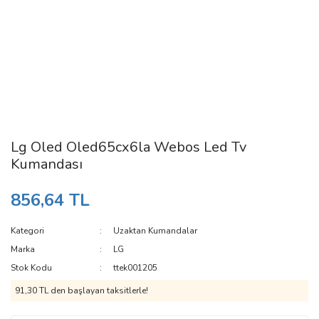
Lg Oled Oled65cx6la Webos Led Tv
Kumandası
856,64 TL
Kategori
Uzaktan Kumandalar
Marka
LG
Stok Kodu
ttek001205
91,30 TL den başlayan taksitlerle!