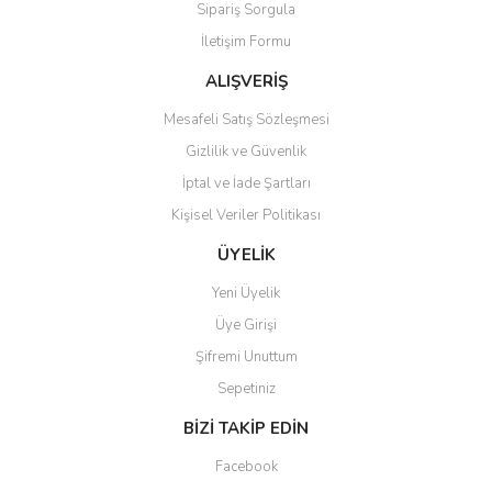
Sipariş Sorgula
Ürün bilgilerinde hatalar bulunuyor.
İletişim Formu
Ürün fiyatı diğer sitelerden daha pahalı.
Bu ürüne benzer farklı alternatifler olmalı.
ALIŞVERİŞ
Mesafeli Satış Sözleşmesi
Gizlilik ve Güvenlik
İptal ve İade Şartları
Kişisel Veriler Politikası
Gönder
ÜYELİK
Yeni Üyelik
Üye Girişi
Şifremi Unuttum
Sepetiniz
BİZİ TAKİP EDİN
Facebook