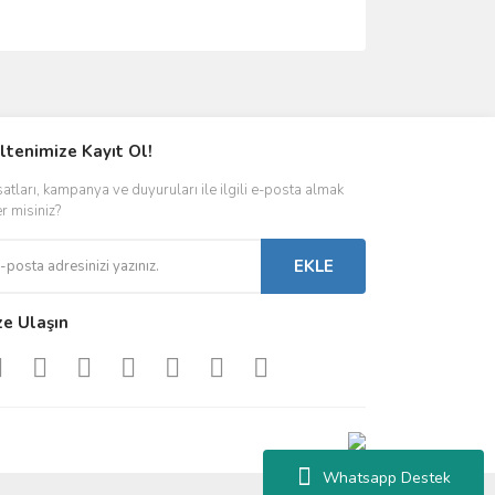
ımıza iletebilirsiniz.
ltenimize Kayıt Ol!
satları, kampanya ve duyuruları ile ilgili e-posta almak
er misiniz?
EKLE
ze Ulaşın
Whatsapp Destek