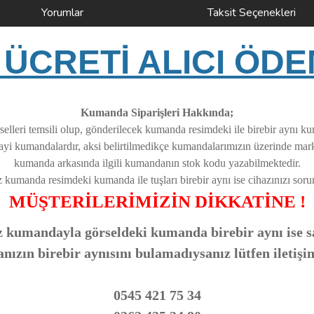
Yorumlar
Taksit Seçenekleri
ÜCRETİ ALICI ÖDE
Kumanda Siparişleri Hakkında;
elleri temsili olup, gönderilecek kumanda resimdeki ile birebir aynı k
nayi kumandalardır, aksi belirtilmedikçe kumandalarımızın üzerinde ma
kumanda arkasında ilgili kumandanın stok kodu yazabilmektedir.
z kumanda resimdeki kumanda ile tuşları birebir aynı ise cihazınızı soruns
MÜŞTERİLERİMİZİN DİKKATİNE !
 kumandayla görseldeki kumanda birebir aynı ise sa
zın birebir aynısını bulamadıysanız lütfen iletişi
0545 421 75 34