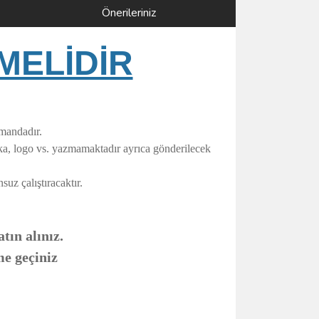
Önerileriniz
MELİDİR
umandadır.
rka, logo vs. yazmamaktadır ayrıca gönderilecek
uz çalıştıracaktır.
tın alınız.
me geçiniz