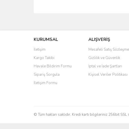
Bu ürünün fiyat bilgisi, resim, ürün açıklamalarında 
Görüş ve önerileriniz için teşekkür ederiz.
KURUMSAL
ALIŞVERİŞ
Ürün resmi kalitesiz, bozuk veya görüntülenemiyo
Ürün açıklamasında eksik bilgiler bulunuyor.
İletişim
Mesafeli Satış Sözleşme
Ürün bilgilerinde hatalar bulunuyor.
Kargo Takibi
Gizlilik ve Güvenlik
Ürün fiyatı diğer sitelerden daha pahalı.
Havale Bildirim Formu
İptal ve İade Şartları
Bu ürüne benzer farklı alternatifler olmalı.
Sipariş Sorgula
Kişisel Veriler Politikası
İletişim Formu
© Tüm hakları saklıdır. Kredi kartı bilgileriniz 256bit SSL 