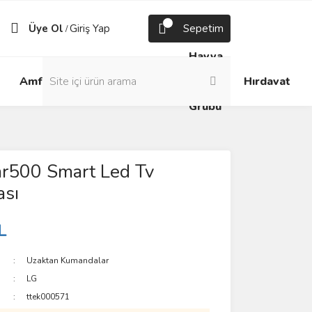
Üye Ol
Giriş Yap
Sepetim
/
Havya
Android
Grup
ve
Amfi
Hırdavat
Box
Prizler
Lehim
Grubu
r500 Smart Led Tv
sı
L
Uzaktan Kumandalar
LG
ttek000571