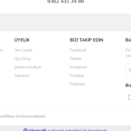
0362 435 34 80
ve diğer konularda yetersiz gördüğünüz noktaları öneri formunu kullanarak taraf
Bu ürüne ilk yorumu siz yapın!
ÜYELİK
BİZİ TAKİP EDİN
Bü
r.
Yorum Yaz
si
Yeni Üyelik
Facebook
Fır
ist
Üye Girişi
Twitter
Şifremi Unuttum
Instagram
Sepetiniz
Youtube
Pinterest
Bi
Gönder
sertifikası ile korunmaktadır.
ile
ideasoft
e-