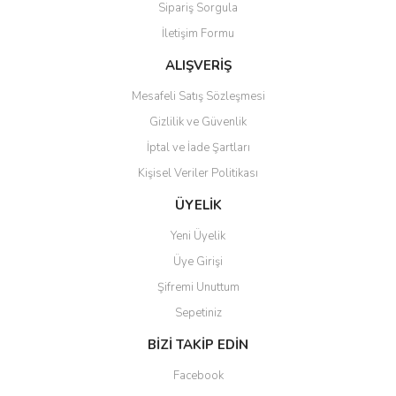
Sipariş Sorgula
Ürün bilgilerinde hatalar bulunuyor.
İletişim Formu
Ürün fiyatı diğer sitelerden daha pahalı.
Bu ürüne benzer farklı alternatifler olmalı.
ALIŞVERİŞ
Mesafeli Satış Sözleşmesi
Gizlilik ve Güvenlik
İptal ve İade Şartları
Kişisel Veriler Politikası
Gönder
ÜYELİK
Yeni Üyelik
Üye Girişi
Şifremi Unuttum
Sepetiniz
BİZİ TAKİP EDİN
Facebook