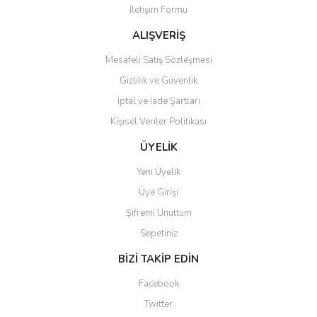
İletişim Formu
Ürün fiyatı diğer sitelerden daha pahalı.
Bu ürüne benzer farklı alternatifler olmalı.
ALIŞVERİŞ
Mesafeli Satış Sözleşmesi
Gizlilik ve Güvenlik
İptal ve İade Şartları
Kişisel Veriler Politikası
Gönder
ÜYELİK
Yeni Üyelik
Üye Girişi
Şifremi Unuttum
Sepetiniz
BİZİ TAKİP EDİN
Facebook
Twitter