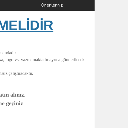
Önerileriniz
MELİDİR
umandadır.
rka, logo vs. yazmamaktadır ayrıca gönderilecek
uz çalıştıracaktır.
tın alınız.
me geçiniz