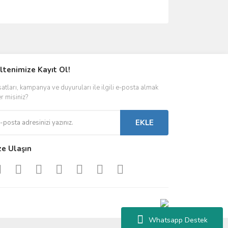
ımıza iletebilirsiniz.
ltenimize Kayıt Ol!
satları, kampanya ve duyuruları ile ilgili e-posta almak
er misiniz?
EKLE
ze Ulaşın
Whatsapp Destek