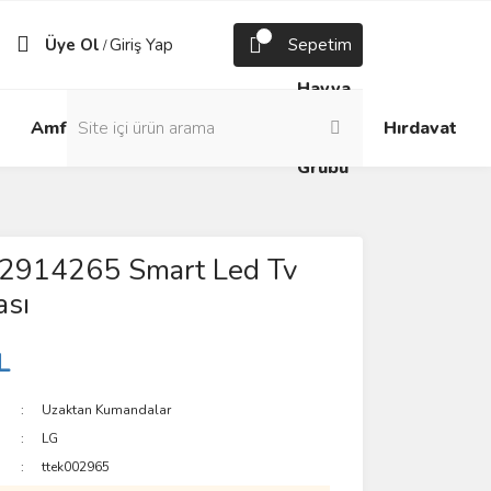
Üye Ol
Giriş Yap
Sepetim
/
Havya
Android
Grup
ve
Amfi
Hırdavat
Box
Prizler
Lehim
Grubu
2914265 Smart Led Tv
sı
L
Uzaktan Kumandalar
LG
ttek002965