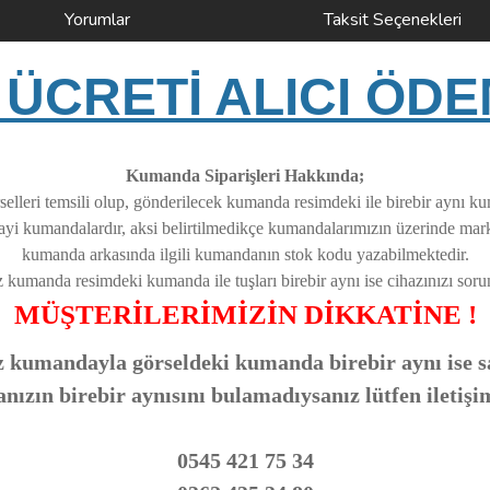
Yorumlar
Taksit Seçenekleri
ÜCRETİ ALICI ÖDE
Kumanda Siparişleri Hakkında;
elleri temsili olup, gönderilecek kumanda resimdeki ile birebir aynı k
nayi kumandalardır, aksi belirtilmedikçe kumandalarımızın üzerinde ma
kumanda arkasında ilgili kumandanın stok kodu yazabilmektedir.
z kumanda resimdeki kumanda ile tuşları birebir aynı ise cihazınızı soruns
MÜŞTERİLERİMİZİN DİKKATİNE !
 kumandayla görseldeki kumanda birebir aynı ise sa
zın birebir aynısını bulamadıysanız lütfen iletişi
0545 421 75 34