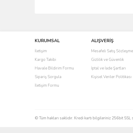
Bu ürünün fiyat bilgisi, resim, ürün açıklamalarında 
Görüş ve önerileriniz için teşekkür ederiz.
KURUMSAL
ALIŞVERİŞ
Ürün resmi kalitesiz, bozuk veya görüntülenemiyo
Ürün açıklamasında eksik bilgiler bulunuyor.
İletişim
Mesafeli Satış Sözleşme
Ürün bilgilerinde hatalar bulunuyor.
Kargo Takibi
Gizlilik ve Güvenlik
Ürün fiyatı diğer sitelerden daha pahalı.
Havale Bildirim Formu
İptal ve İade Şartları
Bu ürüne benzer farklı alternatifler olmalı.
Sipariş Sorgula
Kişisel Veriler Politikası
İletişim Formu
© Tüm hakları saklıdır. Kredi kartı bilgileriniz 256bit SSL 