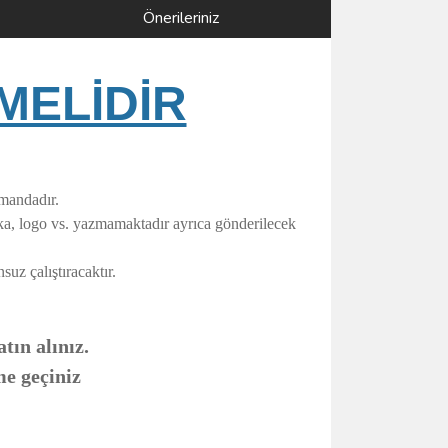
Önerileriniz
MELİDİR
umandadır.
rka, logo vs. yazmamaktadır ayrıca gönderilecek
uz çalıştıracaktır.
tın alınız.
me geçiniz