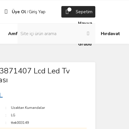
Üye Ol
Giriş Yap
Sepetim
/
Havya
Android
Grup
ve
Amfi
Hırdavat
Box
Prizler
Lehim
Grubu
3871407 Lcd Led Tv
sı
L
Uzaktan Kumandalar
LG
ttek003149