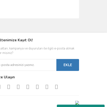
ımıza iletebilirsiniz.
ltenimize Kayıt Ol!
satları, kampanya ve duyuruları ile ilgili e-posta almak
er misiniz?
EKLE
ze Ulaşın