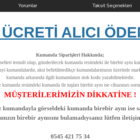
Yorumlar
Taksit Seçenekleri
ÜCRETİ ALICI ÖDE
Kumanda Siparişleri Hakkında;
elleri temsili olup, gönderilecek kumanda resimdeki ile birebir aynı k
nayi kumandalardır, aksi belirtilmedikçe kumandalarımızın üzerinde ma
kumanda arkasında ilgili kumandanın stok kodu yazabilmektedir.
z kumanda resimdeki kumanda ile tuşları birebir aynı ise cihazınızı soruns
MÜŞTERİLERİMİZİN DİKKATİNE !
 kumandayla görseldeki kumanda birebir aynı ise sa
zın birebir aynısını bulamadıysanız lütfen iletişi
0545 421 75 34