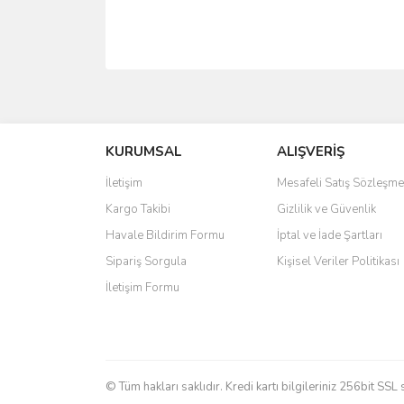
Bu ürünün fiyat bilgisi, resim, ürün açıklamalarında 
Görüş ve önerileriniz için teşekkür ederiz.
KURUMSAL
ALIŞVERİŞ
Ürün resmi kalitesiz, bozuk veya görüntülenemiyo
Ürün açıklamasında eksik bilgiler bulunuyor.
İletişim
Mesafeli Satış Sözleşme
Ürün bilgilerinde hatalar bulunuyor.
Kargo Takibi
Gizlilik ve Güvenlik
Ürün fiyatı diğer sitelerden daha pahalı.
Havale Bildirim Formu
İptal ve İade Şartları
Bu ürüne benzer farklı alternatifler olmalı.
Sipariş Sorgula
Kişisel Veriler Politikası
İletişim Formu
© Tüm hakları saklıdır. Kredi kartı bilgileriniz 256bit SSL 