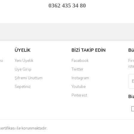
0362 435 34 80
ve diğer konularda yetersiz gördüğünüz noktaları öneri formunu kullanarak taraf
Bu ürüne ilk yorumu siz yapın!
ÜYELİK
BİZİ TAKİP EDİN
Bü
r.
Yorum Yaz
si
Yeni Üyelik
Facebook
Fır
ist
Üye Girişi
Twitter
Şifremi Unuttum
Instagram
Sepetiniz
Youtube
Pinterest
Bi
Gönder
sertifikası ile korunmaktadır.