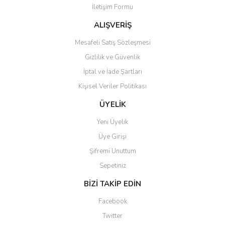
İletişim Formu
Ürün fiyatı diğer sitelerden daha pahalı.
Bu ürüne benzer farklı alternatifler olmalı.
ALIŞVERİŞ
Mesafeli Satış Sözleşmesi
Gizlilik ve Güvenlik
İptal ve İade Şartları
Kişisel Veriler Politikası
Gönder
ÜYELİK
Yeni Üyelik
Üye Girişi
Şifremi Unuttum
Sepetiniz
BİZİ TAKİP EDİN
Facebook
Twitter