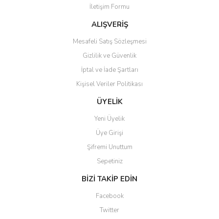
İletişim Formu
Ürün fiyatı diğer sitelerden daha pahalı.
Bu ürüne benzer farklı alternatifler olmalı.
ALIŞVERİŞ
Mesafeli Satış Sözleşmesi
Gizlilik ve Güvenlik
İptal ve İade Şartları
Kişisel Veriler Politikası
Gönder
ÜYELİK
Yeni Üyelik
Üye Girişi
Şifremi Unuttum
Sepetiniz
BİZİ TAKİP EDİN
Facebook
Twitter