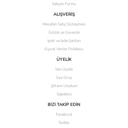
İletişim Formu
Ürün fiyatı diğer sitelerden daha pahalı.
Bu ürüne benzer farklı alternatifler olmalı.
ALIŞVERİŞ
Mesafeli Satış Sözleşmesi
Gizlilik ve Güvenlik
İptal ve İade Şartları
Kişisel Veriler Politikası
Gönder
ÜYELİK
Yeni Üyelik
Üye Girişi
Şifremi Unuttum
Sepetiniz
BİZİ TAKİP EDİN
Facebook
Twitter