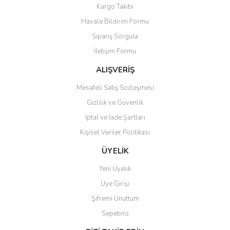
Yorum Yaz
Kargo Takibi
Ürün resmi kalitesiz, bozuk veya görüntülenemiyor.
Havale Bildirim Formu
Ürün açıklamasında eksik bilgiler bulunuyor.
Sipariş Sorgula
Ürün bilgilerinde hatalar bulunuyor.
İletişim Formu
Ürün fiyatı diğer sitelerden daha pahalı.
Bu ürüne benzer farklı alternatifler olmalı.
ALIŞVERİŞ
Mesafeli Satış Sözleşmesi
Gizlilik ve Güvenlik
İptal ve İade Şartları
Kişisel Veriler Politikası
Gönder
ÜYELİK
Yeni Üyelik
Üye Girişi
Şifremi Unuttum
Sepetiniz