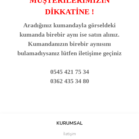
MÜŞTERİLERİMİZİN
DİKKATİNE !
Aradığınız kumandayla görseldeki
kumanda birebir aynı ise satın alınız.
Kumandanızın birebir aynısını
bulamadıysanız lütfen iletişime geçiniz
0545 421 75 34
0362 435 34 80
Bu ürünün fiyat bilgisi, resim, ürün açıklamalarında ve diğer
konularda yetersiz gördüğünüz noktaları öneri formunu kullanarak
Bu ürüne ilk yorumu siz yapın!
KURUMSAL
tarafımıza iletebilirsiniz.
Görüş ve önerileriniz için teşekkür ederiz.
İletişim