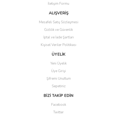
İletişim Formu
Ürün fiyatı diğer sitelerden daha pahalı.
Bu ürüne benzer farklı alternatifler olmalı.
ALIŞVERİŞ
Mesafeli Satış Sözleşmesi
Gizlilik ve Güvenlik
İptal ve İade Şartları
Kişisel Veriler Politikası
Gönder
ÜYELİK
Yeni Üyelik
Üye Girişi
Şifremi Unuttum
Sepetiniz
BİZİ TAKİP EDİN
Facebook
Twitter