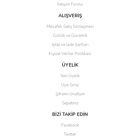
İletişim Formu
Ürün fiyatı diğer sitelerden daha pahalı.
Bu ürüne benzer farklı alternatifler olmalı.
ALIŞVERİŞ
Mesafeli Satış Sözleşmesi
Gizlilik ve Güvenlik
İptal ve İade Şartları
Kişisel Veriler Politikası
Gönder
ÜYELİK
Yeni Üyelik
Üye Girişi
Şifremi Unuttum
Sepetiniz
BİZİ TAKİP EDİN
Facebook
Twitter