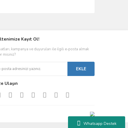
ımıza iletebilirsiniz.
ltenimize Kayıt Ol!
satları, kampanya ve duyuruları ile ilgili e-posta almak
er misiniz?
EKLE
ze Ulaşın
Whatsapp Destek