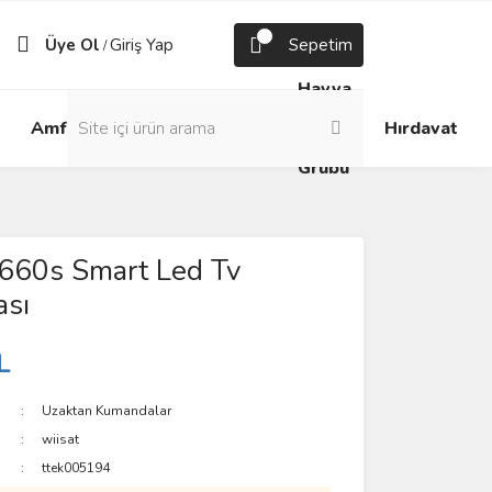
Üye Ol
Giriş Yap
Sepetim
/
Havya
Android
Grup
ve
Amfi
Hırdavat
Box
Prizler
Lehim
Grubu
660s Smart Led Tv
sı
L
Uzaktan Kumandalar
wiisat
ttek005194