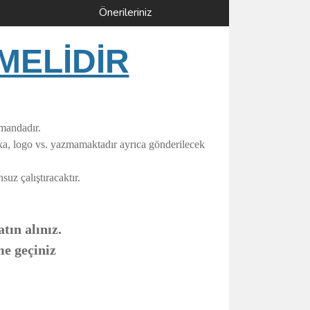
Önerileriniz
MELİDİR
umandadır.
rka, logo vs. yazmamaktadır ayrıca gönderilecek
uz çalıştıracaktır.
tın alınız.
me geçiniz