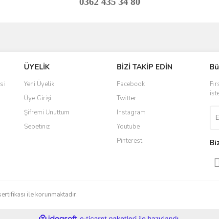
0362 435 34 80
ve diğer konularda yetersiz gördüğünüz noktaları öneri formunu kullanarak taraf
Bu ürüne ilk yorumu siz yapın!
ÜYELİK
BİZİ TAKİP EDİN
Bü
r.
Yorum Yaz
si
Yeni Üyelik
Facebook
Fır
ist
Üye Girişi
Twitter
Şifremi Unuttum
Instagram
Sepetiniz
Youtube
Pinterest
Bi
Gönder
sertifikası ile korunmaktadır.
ile
ideasoft
e-