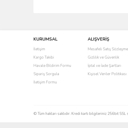
Bu ürünün fiyat bilgisi, resim, ürün açıklamalarında 
Görüş ve önerileriniz için teşekkür ederiz.
KURUMSAL
ALIŞVERİŞ
Ürün resmi kalitesiz, bozuk veya görüntülenemiyo
Ürün açıklamasında eksik bilgiler bulunuyor.
İletişim
Mesafeli Satış Sözleşme
Ürün bilgilerinde hatalar bulunuyor.
Kargo Takibi
Gizlilik ve Güvenlik
Ürün fiyatı diğer sitelerden daha pahalı.
Havale Bildirim Formu
İptal ve İade Şartları
Bu ürüne benzer farklı alternatifler olmalı.
Sipariş Sorgula
Kişisel Veriler Politikası
İletişim Formu
© Tüm hakları saklıdır. Kredi kartı bilgileriniz 256bit SSL 