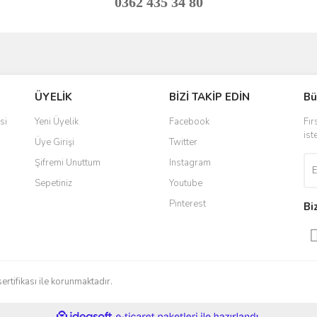
0362 435 34 80
ve diğer konularda yetersiz gördüğünüz noktaları öneri formunu kullanarak taraf
Bu ürüne ilk yorumu siz yapın!
ÜYELİK
BİZİ TAKİP EDİN
Bü
r.
Yorum Yaz
si
Yeni Üyelik
Facebook
Fır
ist
Üye Girişi
Twitter
Şifremi Unuttum
Instagram
Sepetiniz
Youtube
Pinterest
Bi
Gönder
sertifikası ile korunmaktadır.
ile
ideasoft
e-