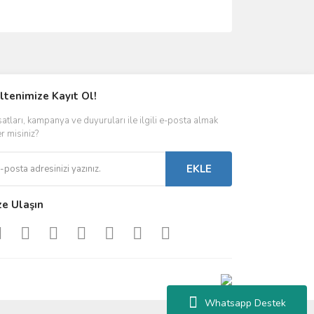
ımıza iletebilirsiniz.
ltenimize Kayıt Ol!
satları, kampanya ve duyuruları ile ilgili e-posta almak
er misiniz?
EKLE
ze Ulaşın
Whatsapp Destek