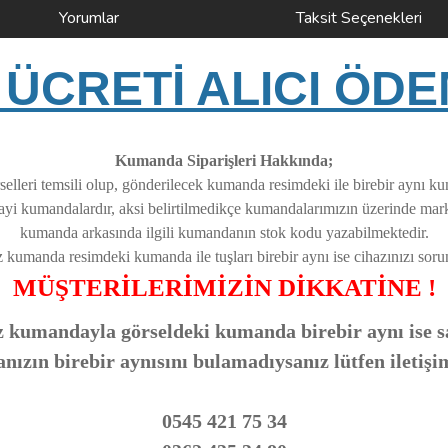
Yorumlar
Taksit Seçenekleri
ÜCRETİ ALICI ÖDE
Kumanda Siparişleri Hakkında;
elleri temsili olup, gönderilecek kumanda resimdeki ile birebir aynı k
nayi kumandalardır, aksi belirtilmedikçe kumandalarımızın üzerinde ma
kumanda arkasında ilgili kumandanın stok kodu yazabilmektedir.
z kumanda resimdeki kumanda ile tuşları birebir aynı ise cihazınızı soruns
MÜŞTERİLERİMİZİN DİKKATİNE !
 kumandayla görseldeki kumanda birebir aynı ise sa
zın birebir aynısını bulamadıysanız lütfen iletişi
0545 421 75 34