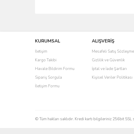
Bu ürünün fiyat bilgisi, resim, ürün açıklamalarında 
Görüş ve önerileriniz için teşekkür ederiz.
KURUMSAL
ALIŞVERİŞ
Ürün resmi kalitesiz, bozuk veya görüntülenemiyo
Ürün açıklamasında eksik bilgiler bulunuyor.
İletişim
Mesafeli Satış Sözleşme
Ürün bilgilerinde hatalar bulunuyor.
Kargo Takibi
Gizlilik ve Güvenlik
Ürün fiyatı diğer sitelerden daha pahalı.
Havale Bildirim Formu
İptal ve İade Şartları
Bu ürüne benzer farklı alternatifler olmalı.
Sipariş Sorgula
Kişisel Veriler Politikası
İletişim Formu
© Tüm hakları saklıdır. Kredi kartı bilgileriniz 256bit SSL 