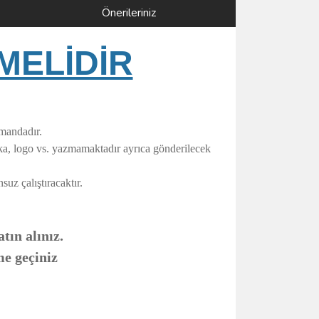
Önerileriniz
MELİDİR
umandadır.
rka, logo vs. yazmamaktadır ayrıca gönderilecek
uz çalıştıracaktır.
tın alınız.
me geçiniz