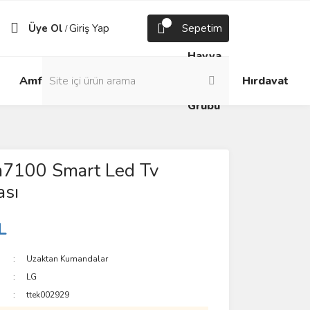
Üye Ol
Giriş Yap
Sepetim
/
Havya
Android
Grup
ve
Amfi
Hırdavat
Box
Prizler
Lehim
Grubu
7100 Smart Led Tv
sı
L
Uzaktan Kumandalar
LG
ttek002929