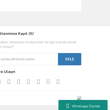
ımıza iletebilirsiniz.
ltenimize Kayıt Ol!
satları, kampanya ve duyuruları ile ilgili e-posta almak
er misiniz?
EKLE
ze Ulaşın
Whatsapp Destek