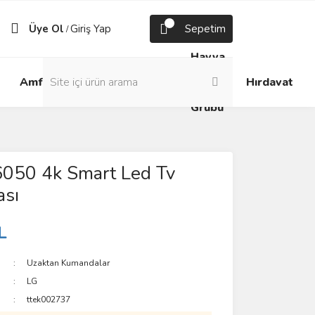
Üye Ol
Giriş Yap
Sepetim
/
Havya
Android
Grup
ve
Amfi
Hırdavat
Box
Prizler
Lehim
Grubu
6050 4k Smart Led Tv
sı
L
Uzaktan Kumandalar
LG
ttek002737