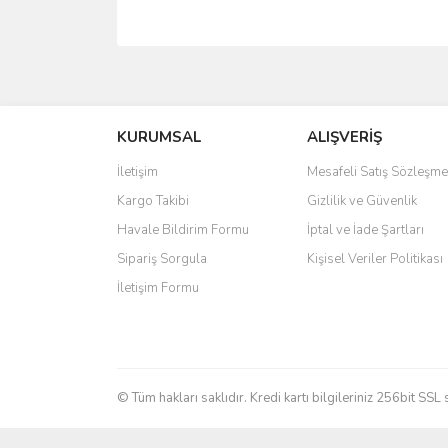
Bu ürünün fiyat bilgisi, resim, ürün açıklamalarında 
Görüş ve önerileriniz için teşekkür ederiz.
KURUMSAL
ALIŞVERİŞ
Ürün resmi kalitesiz, bozuk veya görüntülenemiyo
Ürün açıklamasında eksik bilgiler bulunuyor.
İletişim
Mesafeli Satış Sözleşme
Ürün bilgilerinde hatalar bulunuyor.
Kargo Takibi
Gizlilik ve Güvenlik
Ürün fiyatı diğer sitelerden daha pahalı.
Havale Bildirim Formu
İptal ve İade Şartları
Bu ürüne benzer farklı alternatifler olmalı.
Sipariş Sorgula
Kişisel Veriler Politikası
İletişim Formu
© Tüm hakları saklıdır. Kredi kartı bilgileriniz 256bit SSL 