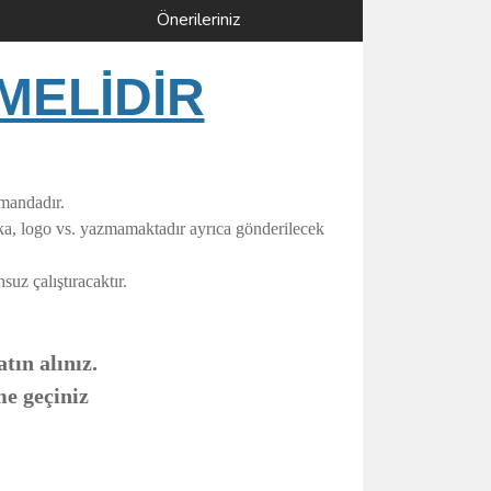
Önerileriniz
MELİDİR
umandadır.
rka, logo vs. yazmamaktadır ayrıca gönderilecek
uz çalıştıracaktır.
tın alınız.
me geçiniz