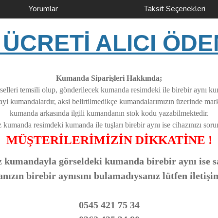
Yorumlar
Taksit Seçenekleri
ÜCRETİ ALICI ÖDE
Kumanda Siparişleri Hakkında;
elleri temsili olup, gönderilecek kumanda resimdeki ile birebir aynı k
nayi kumandalardır, aksi belirtilmedikçe kumandalarımızın üzerinde ma
kumanda arkasında ilgili kumandanın stok kodu yazabilmektedir.
z kumanda resimdeki kumanda ile tuşları birebir aynı ise cihazınızı soruns
MÜŞTERİLERİMİZİN DİKKATİNE !
 kumandayla görseldeki kumanda birebir aynı ise sa
zın birebir aynısını bulamadıysanız lütfen iletişi
0545 421 75 34