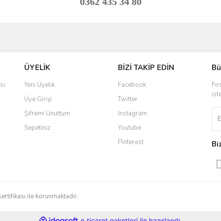
0362 435 34 80
ve diğer konularda yetersiz gördüğünüz noktaları öneri formunu kullanarak taraf
Bu ürüne ilk yorumu siz yapın!
ÜYELİK
BİZİ TAKİP EDİN
Bü
r.
Yorum Yaz
si
Yeni Üyelik
Facebook
Fır
ist
Üye Girişi
Twitter
Şifremi Unuttum
Instagram
Sepetiniz
Youtube
Pinterest
Bi
Gönder
sertifikası ile korunmaktadır.
ile
ideasoft
e-