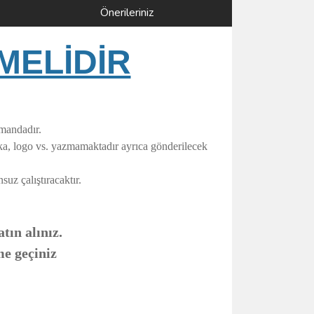
Önerileriniz
MELİDİR
umandadır.
rka, logo vs. yazmamaktadır ayrıca gönderilecek
uz çalıştıracaktır.
tın alınız.
me geçiniz