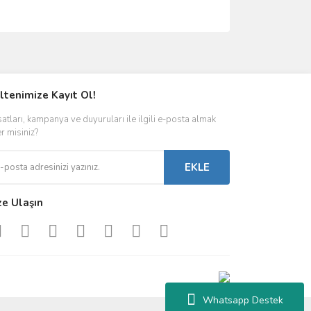
ımıza iletebilirsiniz.
ltenimize Kayıt Ol!
satları, kampanya ve duyuruları ile ilgili e-posta almak
er misiniz?
EKLE
ze Ulaşın
Whatsapp Destek