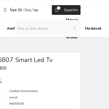
Üye Ol
Giriş Yap
Sepetim
/
Havya
Android
Grup
ve
Amfi
Hırdavat
Box
Prizler
Lehim
Grubu
6807 Smart Led Tv
sı
L
Uzaktan Kumandalar
wiisat
ttek004291