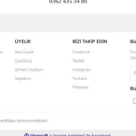
0362 435 34 80
ve diğer konularda yetersiz gördüğünüz noktaları öneri formunu kullanarak taraf
Bu ürüne ilk yorumu siz yapın!
ÜYELİK
BİZİ TAKİP EDİN
Bü
r.
Yorum Yaz
si
Yeni Üyelik
Facebook
Fır
ist
Üye Girişi
Twitter
Şifremi Unuttum
Instagram
Sepetiniz
Youtube
Pinterest
Bi
Gönder
sertifikası ile korunmaktadır.
ile
ideasoft
e-