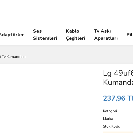
Ses
Kablo
Tv Askı
Adaptörler
Pil
Sistemleri
Çeşitleri
Aparatları
d Tv Kumandası
Lg 49uf
Kumanda
237,96 T
Kategori
Marka
Stok Kodu