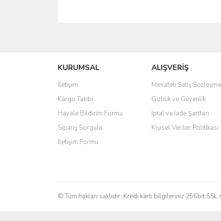
Bu ürünün fiyat bilgisi, resim, ürün açıklamalarında 
Görüş ve önerileriniz için teşekkür ederiz.
KURUMSAL
ALIŞVERİŞ
Ürün resmi kalitesiz, bozuk veya görüntülenemiyo
Ürün açıklamasında eksik bilgiler bulunuyor.
İletişim
Mesafeli Satış Sözleşme
Ürün bilgilerinde hatalar bulunuyor.
Kargo Takibi
Gizlilik ve Güvenlik
Ürün fiyatı diğer sitelerden daha pahalı.
Havale Bildirim Formu
İptal ve İade Şartları
Bu ürüne benzer farklı alternatifler olmalı.
Sipariş Sorgula
Kişisel Veriler Politikası
İletişim Formu
© Tüm hakları saklıdır. Kredi kartı bilgileriniz 256bit SSL 