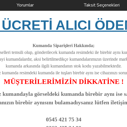
Yorumlar
Taksit Seçenekleri
ÜCRETİ ALICI ÖDE
Kumanda Siparişleri Hakkında;
elleri temsili olup, gönderilecek kumanda resimdeki ile birebir aynı k
nayi kumandalardır, aksi belirtilmedikçe kumandalarımızın üzerinde ma
kumanda arkasında ilgili kumandanın stok kodu yazabilmektedir.
z kumanda resimdeki kumanda ile tuşları birebir aynı ise cihazınızı soruns
MÜŞTERİLERİMİZİN DİKKATİNE !
 kumandayla görseldeki kumanda birebir aynı ise sa
zın birebir aynısını bulamadıysanız lütfen iletişi
0545 421 75 34