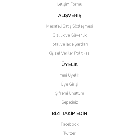
İletişim Formu
Ürün fiyatı diğer sitelerden daha pahalı.
Bu ürüne benzer farklı alternatifler olmalı.
ALIŞVERİŞ
Mesafeli Satış Sözleşmesi
Gizlilik ve Güvenlik
İptal ve İade Şartları
Kişisel Veriler Politikası
Gönder
ÜYELİK
Yeni Üyelik
Üye Girişi
Şifremi Unuttum
Sepetiniz
BİZİ TAKİP EDİN
Facebook
Twitter