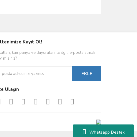
ımıza iletebilirsiniz.
ltenimize Kayıt Ol!
satları, kampanya ve duyuruları ile ilgili e-posta almak
er misiniz?
EKLE
ze Ulaşın
Whatsapp Destek