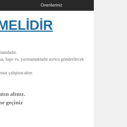
Önerileriniz
MELİDİR
umandadır.
rka, logo vs. yazmamaktadır ayrıca gönderilecek
uz çalıştıracaktır.
tın alınız.
me geçiniz