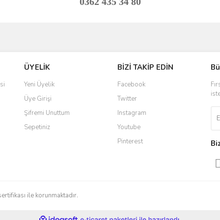
0362 435 34 80
ve diğer konularda yetersiz gördüğünüz noktaları öneri formunu kullanarak taraf
Bu ürüne ilk yorumu siz yapın!
ÜYELİK
BİZİ TAKİP EDİN
Bü
r.
Yorum Yaz
si
Yeni Üyelik
Facebook
Fır
ist
Üye Girişi
Twitter
Şifremi Unuttum
Instagram
Sepetiniz
Youtube
Pinterest
Bi
Gönder
sertifikası ile korunmaktadır.
ile
ideasoft
e-