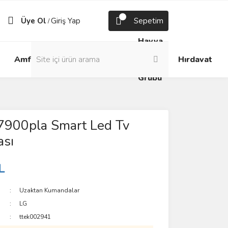
Üye Ol
Giriş Yap
Sepetim
/
Havya
Android
Grup
ve
Amfi
Hırdavat
Box
Prizler
Lehim
Grubu
7900pla Smart Led Tv
sı
L
Uzaktan Kumandalar
LG
ttek002941