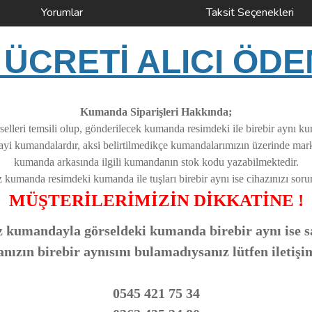
Yorumlar
Taksit Seçenekleri
ÜCRETİ ALICI ÖDE
Kumanda Siparişleri Hakkında;
elleri temsili olup, gönderilecek kumanda resimdeki ile birebir aynı k
nayi kumandalardır, aksi belirtilmedikçe kumandalarımızın üzerinde ma
kumanda arkasında ilgili kumandanın stok kodu yazabilmektedir.
z kumanda resimdeki kumanda ile tuşları birebir aynı ise cihazınızı soruns
MÜŞTERİLERİMİZİN DİKKATİNE !
 kumandayla görseldeki kumanda birebir aynı ise sa
zın birebir aynısını bulamadıysanız lütfen iletişi
0545 421 75 34