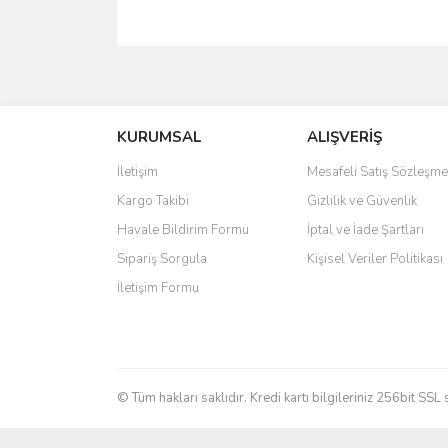
Bu ürünün fiyat bilgisi, resim, ürün açıklamalarında 
Görüş ve önerileriniz için teşekkür ederiz.
KURUMSAL
ALIŞVERİŞ
Ürün resmi kalitesiz, bozuk veya görüntülenemiyo
Ürün açıklamasında eksik bilgiler bulunuyor.
İletişim
Mesafeli Satış Sözleşme
Ürün bilgilerinde hatalar bulunuyor.
Kargo Takibi
Gizlilik ve Güvenlik
Ürün fiyatı diğer sitelerden daha pahalı.
Havale Bildirim Formu
İptal ve İade Şartları
Bu ürüne benzer farklı alternatifler olmalı.
Sipariş Sorgula
Kişisel Veriler Politikası
İletişim Formu
© Tüm hakları saklıdır. Kredi kartı bilgileriniz 256bit SSL 