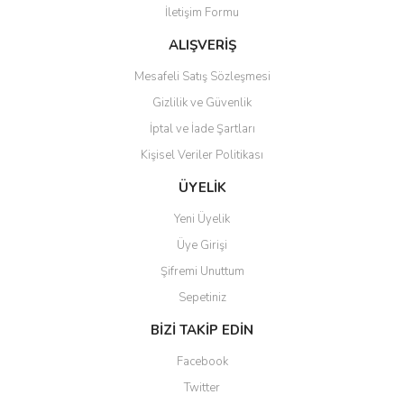
İletişim Formu
Ürün fiyatı diğer sitelerden daha pahalı.
Bu ürüne benzer farklı alternatifler olmalı.
ALIŞVERİŞ
Mesafeli Satış Sözleşmesi
Gizlilik ve Güvenlik
İptal ve İade Şartları
Kişisel Veriler Politikası
Gönder
ÜYELİK
Yeni Üyelik
Üye Girişi
Şifremi Unuttum
Sepetiniz
BİZİ TAKİP EDİN
Facebook
Twitter