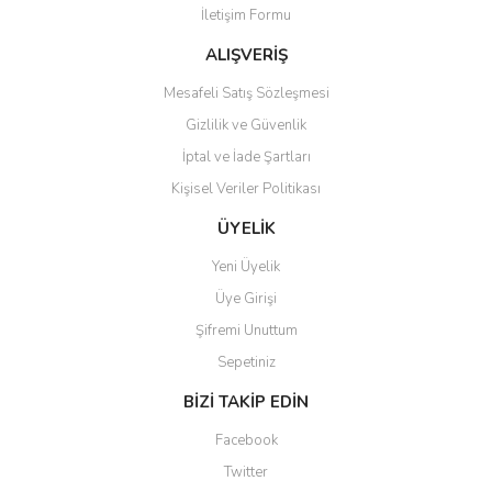
İletişim Formu
Ürün fiyatı diğer sitelerden daha pahalı.
Bu ürüne benzer farklı alternatifler olmalı.
ALIŞVERİŞ
Mesafeli Satış Sözleşmesi
Gizlilik ve Güvenlik
İptal ve İade Şartları
Kişisel Veriler Politikası
Gönder
ÜYELİK
Yeni Üyelik
Üye Girişi
Şifremi Unuttum
Sepetiniz
BİZİ TAKİP EDİN
Facebook
Twitter