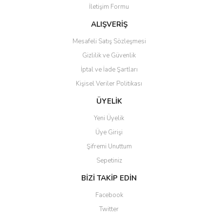
İletişim Formu
Ürün fiyatı diğer sitelerden daha pahalı.
Bu ürüne benzer farklı alternatifler olmalı.
ALIŞVERİŞ
Mesafeli Satış Sözleşmesi
Gizlilik ve Güvenlik
İptal ve İade Şartları
Kişisel Veriler Politikası
Gönder
ÜYELİK
Yeni Üyelik
Üye Girişi
Şifremi Unuttum
Sepetiniz
BİZİ TAKİP EDİN
Facebook
Twitter