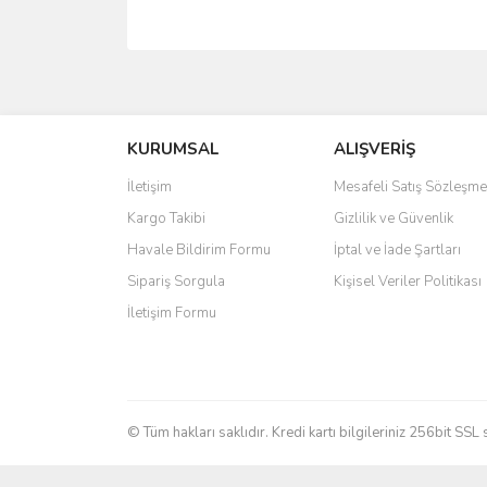
Bu ürünün fiyat bilgisi, resim, ürün açıklamalarında 
Görüş ve önerileriniz için teşekkür ederiz.
KURUMSAL
ALIŞVERİŞ
Ürün resmi kalitesiz, bozuk veya görüntülenemiyo
Ürün açıklamasında eksik bilgiler bulunuyor.
İletişim
Mesafeli Satış Sözleşme
Ürün bilgilerinde hatalar bulunuyor.
Kargo Takibi
Gizlilik ve Güvenlik
Ürün fiyatı diğer sitelerden daha pahalı.
Havale Bildirim Formu
İptal ve İade Şartları
Bu ürüne benzer farklı alternatifler olmalı.
Sipariş Sorgula
Kişisel Veriler Politikası
İletişim Formu
© Tüm hakları saklıdır. Kredi kartı bilgileriniz 256bit SSL 