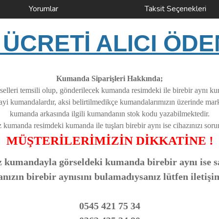
Yorumlar
Taksit Seçenekleri
ÜCRETİ ALICI ÖDE
Kumanda Siparişleri Hakkında;
elleri temsili olup, gönderilecek kumanda resimdeki ile birebir aynı k
nayi kumandalardır, aksi belirtilmedikçe kumandalarımızın üzerinde ma
kumanda arkasında ilgili kumandanın stok kodu yazabilmektedir.
z kumanda resimdeki kumanda ile tuşları birebir aynı ise cihazınızı soruns
MÜŞTERİLERİMİZİN DİKKATİNE !
 kumandayla görseldeki kumanda birebir aynı ise sa
zın birebir aynısını bulamadıysanız lütfen iletişi
0545 421 75 34