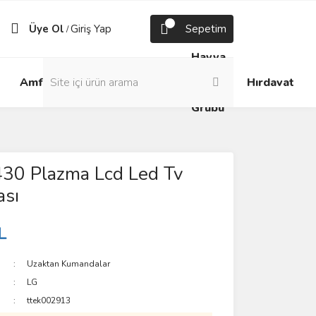
Üye Ol
Giriş Yap
Sepetim
/
Havya
Android
Grup
ve
Amfi
Hırdavat
Box
Prizler
Lehim
Grubu
430 Plazma Lcd Led Tv
sı
L
Uzaktan Kumandalar
LG
ttek002913