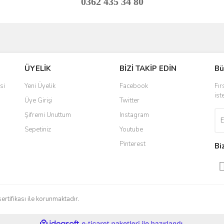
0362 435 34 80
ve diğer konularda yetersiz gördüğünüz noktaları öneri formunu kullanarak taraf
Bu ürüne ilk yorumu siz yapın!
ÜYELİK
BİZİ TAKİP EDİN
Bü
r.
Yorum Yaz
si
Yeni Üyelik
Facebook
Fır
ist
Üye Girişi
Twitter
Şifremi Unuttum
Instagram
Sepetiniz
Youtube
Pinterest
Bi
Gönder
sertifikası ile korunmaktadır.
ile
ideasoft
e-