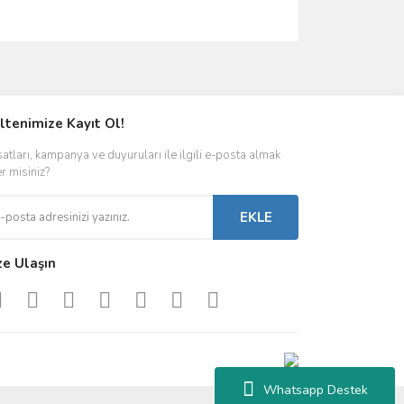
ımıza iletebilirsiniz.
ltenimize Kayıt Ol!
satları, kampanya ve duyuruları ile ilgili e-posta almak
er misiniz?
EKLE
ze Ulaşın
Whatsapp Destek