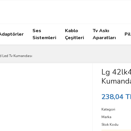
Ses
Kablo
Tv Askı
Adaptörler
Pil
Sistemleri
Çeşitleri
Aparatları
d Led Tv Kumandası
Lg 42lk
Kumanda
238,04 T
Kategori
Marka
Stok Kodu