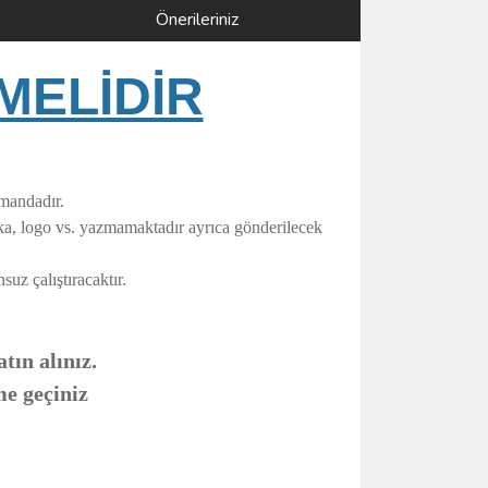
Önerileriniz
MELİDİR
umandadır.
rka, logo vs. yazmamaktadır ayrıca gönderilecek
uz çalıştıracaktır.
tın alınız.
me geçiniz