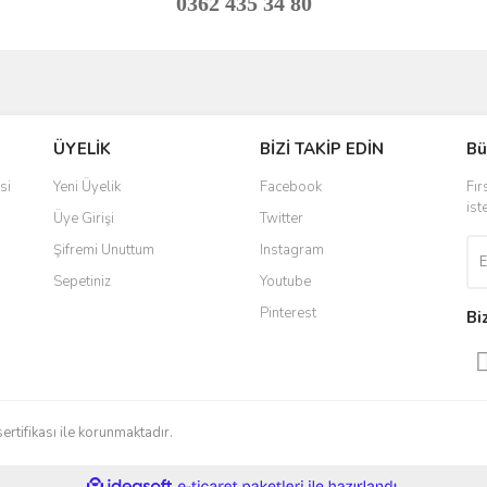
0362 435 34 80
ve diğer konularda yetersiz gördüğünüz noktaları öneri formunu kullanarak taraf
Bu ürüne ilk yorumu siz yapın!
ÜYELİK
BİZİ TAKİP EDİN
Bü
r.
Yorum Yaz
si
Yeni Üyelik
Facebook
Fır
ist
Üye Girişi
Twitter
Şifremi Unuttum
Instagram
Sepetiniz
Youtube
Pinterest
Bi
Gönder
sertifikası ile korunmaktadır.
ile
ideasoft
e-