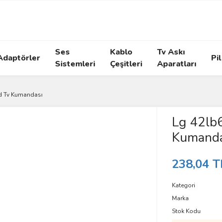
Ses
Kablo
Tv Askı
Adaptörler
Pil
Sistemleri
Çeşitleri
Aparatları
d Tv Kumandası
Lg 42lb
Kumanda
238,04 T
Kategori
Marka
Stok Kodu