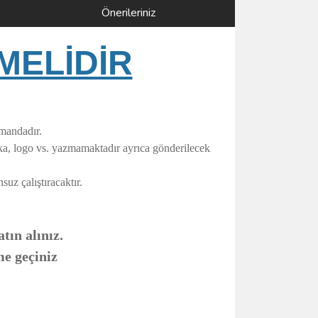
Önerileriniz
MELİDİR
umandadır.
rka, logo vs. yazmamaktadır ayrıca gönderilecek
uz çalıştıracaktır.
tın alınız.
me geçiniz