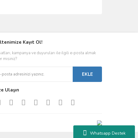
ımıza iletebilirsiniz.
ltenimize Kayıt Ol!
satları, kampanya ve duyuruları ile ilgili e-posta almak
er misiniz?
EKLE
ze Ulaşın
Whatsapp Destek