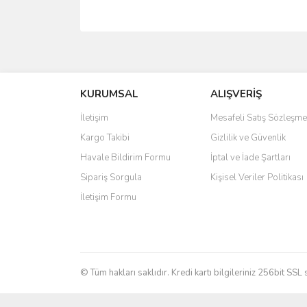
Bu ürünün fiyat bilgisi, resim, ürün açıklamalarında 
Görüş ve önerileriniz için teşekkür ederiz.
KURUMSAL
ALIŞVERİŞ
Ürün resmi kalitesiz, bozuk veya görüntülenemiyo
Ürün açıklamasında eksik bilgiler bulunuyor.
İletişim
Mesafeli Satış Sözleşme
Ürün bilgilerinde hatalar bulunuyor.
Kargo Takibi
Gizlilik ve Güvenlik
Ürün fiyatı diğer sitelerden daha pahalı.
Havale Bildirim Formu
İptal ve İade Şartları
Bu ürüne benzer farklı alternatifler olmalı.
Sipariş Sorgula
Kişisel Veriler Politikası
İletişim Formu
© Tüm hakları saklıdır. Kredi kartı bilgileriniz 256bit SSL 