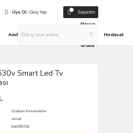
Üye Ol
Giriş Yap
Sepetim
/
Havya
Android
Grup
ve
Amfi
Hırdavat
Box
Prizler
Lehim
Grubu
630v Smart Led Tv
sı
L
Uzaktan Kumandalar
wiisat
ttek005182