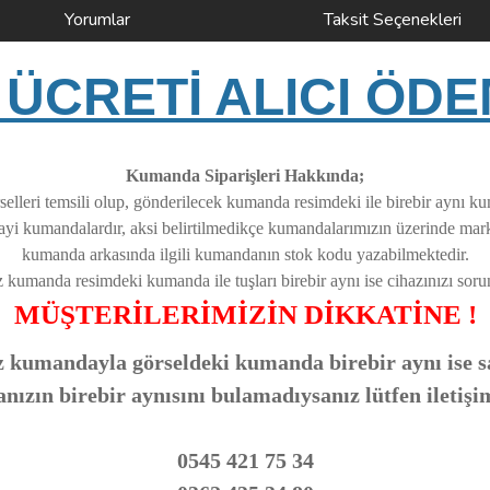
Yorumlar
Taksit Seçenekleri
ÜCRETİ ALICI ÖDE
Kumanda Siparişleri Hakkında;
elleri temsili olup, gönderilecek kumanda resimdeki ile birebir aynı k
nayi kumandalardır, aksi belirtilmedikçe kumandalarımızın üzerinde ma
kumanda arkasında ilgili kumandanın stok kodu yazabilmektedir.
z kumanda resimdeki kumanda ile tuşları birebir aynı ise cihazınızı soruns
MÜŞTERİLERİMİZİN DİKKATİNE !
 kumandayla görseldeki kumanda birebir aynı ise sa
zın birebir aynısını bulamadıysanız lütfen iletişi
0545 421 75 34