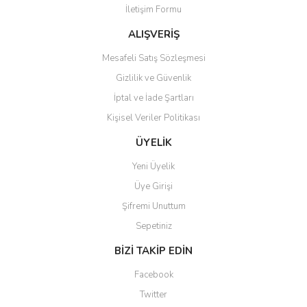
İletişim Formu
Ürün fiyatı diğer sitelerden daha pahalı.
Bu ürüne benzer farklı alternatifler olmalı.
ALIŞVERİŞ
Mesafeli Satış Sözleşmesi
Gizlilik ve Güvenlik
İptal ve İade Şartları
Kişisel Veriler Politikası
Gönder
ÜYELİK
Yeni Üyelik
Üye Girişi
Şifremi Unuttum
Sepetiniz
BİZİ TAKİP EDİN
Facebook
Twitter