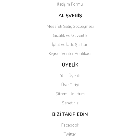
İletişim Formu
Ürün fiyatı diğer sitelerden daha pahalı.
Bu ürüne benzer farklı alternatifler olmalı.
ALIŞVERİŞ
Mesafeli Satış Sözleşmesi
Gizlilik ve Güvenlik
İptal ve İade Şartları
Kişisel Veriler Politikası
Gönder
ÜYELİK
Yeni Üyelik
Üye Girişi
Şifremi Unuttum
Sepetiniz
BİZİ TAKİP EDİN
Facebook
Twitter