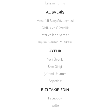
İletişim Formu
Ürün fiyatı diğer sitelerden daha pahalı.
Bu ürüne benzer farklı alternatifler olmalı.
ALIŞVERİŞ
Mesafeli Satış Sözleşmesi
Gizlilik ve Güvenlik
İptal ve İade Şartları
Kişisel Veriler Politikası
Gönder
ÜYELİK
Yeni Üyelik
Üye Girişi
Şifremi Unuttum
Sepetiniz
BİZİ TAKİP EDİN
Facebook
Twitter