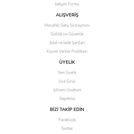
İletişim Formu
Ürün fiyatı diğer sitelerden daha pahalı.
Bu ürüne benzer farklı alternatifler olmalı.
ALIŞVERİŞ
Mesafeli Satış Sözleşmesi
Gizlilik ve Güvenlik
İptal ve İade Şartları
Kişisel Veriler Politikası
Gönder
ÜYELİK
Yeni Üyelik
Üye Girişi
Şifremi Unuttum
Sepetiniz
BİZİ TAKİP EDİN
Facebook
Twitter