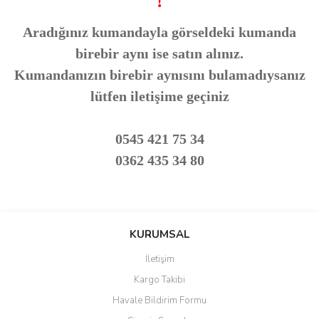
!
Aradığınız kumandayla görseldeki kumanda
birebir aynı ise satın alınız.
Kumandanızın birebir aynısını bulamadıysanız
lütfen iletişime geçiniz
0545 421 75 34
0362 435 34 80
Bu ürünün fiyat bilgisi, resim, ürün açıklamalarında ve diğer
konularda yetersiz gördüğünüz noktaları öneri formunu kullanarak
Bu ürüne ilk yorumu siz yapın!
KURUMSAL
tarafımıza iletebilirsiniz.
Görüş ve önerileriniz için teşekkür ederiz.
İletişim
Yorum Yaz
Kargo Takibi
Ürün resmi kalitesiz, bozuk veya görüntülenemiyor.
Havale Bildirim Formu
Ürün açıklamasında eksik bilgiler bulunuyor.