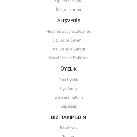
Sipariş Sorgula
Ürün bilgilerinde hatalar bulunuyor.
İletişim Formu
Ürün fiyatı diğer sitelerden daha pahalı.
Bu ürüne benzer farklı alternatifler olmalı.
ALIŞVERİŞ
Mesafeli Satış Sözleşmesi
Gizlilik ve Güvenlik
İptal ve İade Şartları
Kişisel Veriler Politikası
Gönder
ÜYELİK
Yeni Üyelik
Üye Girişi
Şifremi Unuttum
Sepetiniz
BİZİ TAKİP EDİN
Facebook