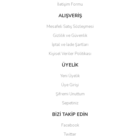
İletişim Formu
Ürün fiyatı diğer sitelerden daha pahalı.
Bu ürüne benzer farklı alternatifler olmalı.
ALIŞVERİŞ
Mesafeli Satış Sözleşmesi
Gizlilik ve Güvenlik
İptal ve İade Şartları
Kişisel Veriler Politikası
Gönder
ÜYELİK
Yeni Üyelik
Üye Girişi
Şifremi Unuttum
Sepetiniz
BİZİ TAKİP EDİN
Facebook
Twitter