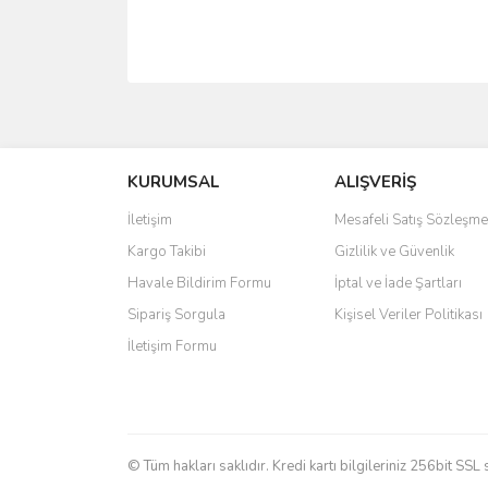
Bu ürünün fiyat bilgisi, resim, ürün açıklamalarında 
Görüş ve önerileriniz için teşekkür ederiz.
KURUMSAL
ALIŞVERİŞ
Ürün resmi kalitesiz, bozuk veya görüntülenemiyo
Ürün açıklamasında eksik bilgiler bulunuyor.
İletişim
Mesafeli Satış Sözleşme
Ürün bilgilerinde hatalar bulunuyor.
Kargo Takibi
Gizlilik ve Güvenlik
Ürün fiyatı diğer sitelerden daha pahalı.
Havale Bildirim Formu
İptal ve İade Şartları
Bu ürüne benzer farklı alternatifler olmalı.
Sipariş Sorgula
Kişisel Veriler Politikası
İletişim Formu
© Tüm hakları saklıdır. Kredi kartı bilgileriniz 256bit SSL 