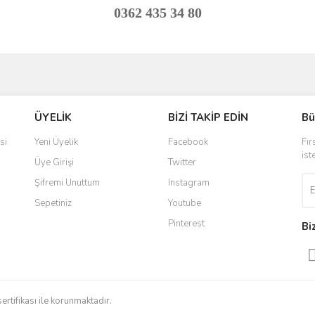
0362 435 34 80
ve diğer konularda yetersiz gördüğünüz noktaları öneri formunu kullanarak taraf
Bu ürüne ilk yorumu siz yapın!
ÜYELİK
BİZİ TAKİP EDİN
Bü
r.
Yorum Yaz
si
Yeni Üyelik
Facebook
Fır
ist
Üye Girişi
Twitter
Şifremi Unuttum
Instagram
Sepetiniz
Youtube
Pinterest
Bi
Gönder
sertifikası ile korunmaktadır.