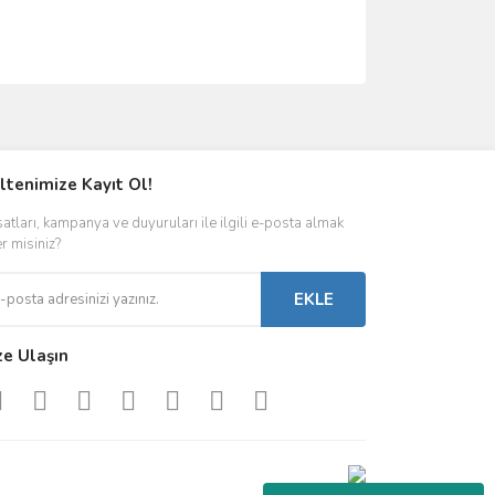
ımıza iletebilirsiniz.
ltenimize Kayıt Ol!
satları, kampanya ve duyuruları ile ilgili e-posta almak
er misiniz?
EKLE
ze Ulaşın