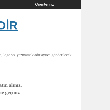
Önerileriniz
DİR
ka, logo vs. yazmamaktadır ayrıca gönderilecek
tın alınız.
me geçiniz