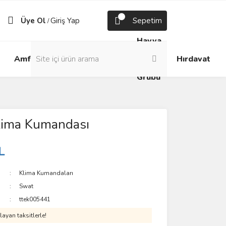
Üye Ol
Giriş Yap
Sepetim
/
Havya
Android
Grup
ve
Amfi
Hırdavat
Box
Prizler
Lehim
Grubu
lima Kumandası
L
Klima Kumandaları
Swat
ttek005441
ayan taksitlerle!