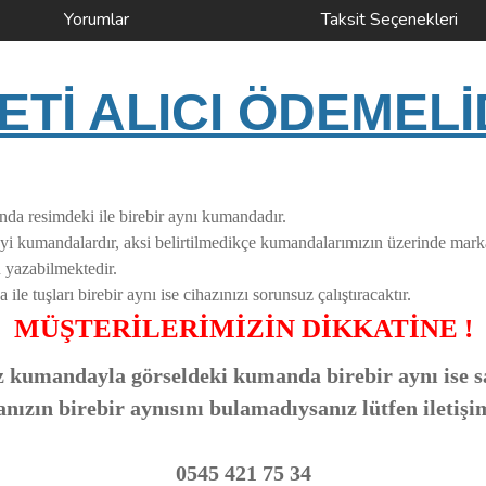
Yorumlar
Taksit Seçenekleri
Tİ ALICI ÖDEMELİ
nda resimdeki ile birebir aynı kumandadır.
nayi kumandalardır, aksi belirtilmedikçe kumandalarımızın üzerinde mar
 yazabilmektedir.
 tuşları birebir aynı ise cihazınızı sorunsuz çalıştıracaktır.
MÜŞTERİLERİMİZİN DİKKATİNE !
 kumandayla görseldeki kumanda birebir aynı ise sa
zın birebir aynısını bulamadıysanız lütfen iletişi
0545 421 75 34