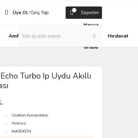
Üye Ol
Giriş Yap
Sepetim
/
Havya
Android
Grup
ve
Amfi
Hırdavat
Box
Prizler
Lehim
Grubu
Echo Turbo Ip Uydu Akıllı
sı
L
Uzaktan Kumandalar
Hiremco
ttek004154