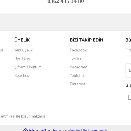
0362 435 34 80
ve diğer konularda yetersiz gördüğünüz noktaları öneri formunu kullanarak taraf
Bu ürüne ilk yorumu siz yapın!
ÜYELİK
BİZİ TAKİP EDİN
Bü
r.
Yorum Yaz
si
Yeni Üyelik
Facebook
Fır
ist
Üye Girişi
Twitter
Şifremi Unuttum
Instagram
Sepetiniz
Youtube
Pinterest
Bi
Gönder
sertifikası ile korunmaktadır.
ile
ideasoft
e-