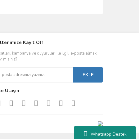
ımıza iletebilirsiniz.
ltenimize Kayıt Ol!
satları, kampanya ve duyuruları ile ilgili e-posta almak
er misiniz?
EKLE
ze Ulaşın
Whatsapp Destek