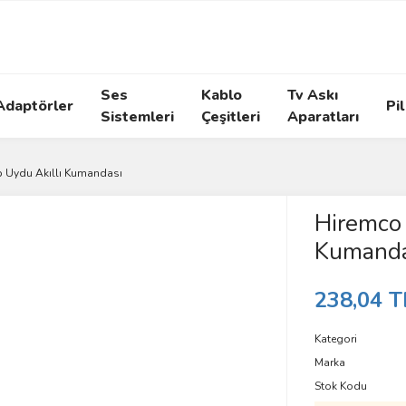
Ses
Kablo
Tv Askı
Adaptörler
Pil
Sistemleri
Çeşitleri
Aparatları
p Uydu Akıllı Kumandası
Hiremco 
Kumanda
238,04 T
Kategori
Marka
Stok Kodu