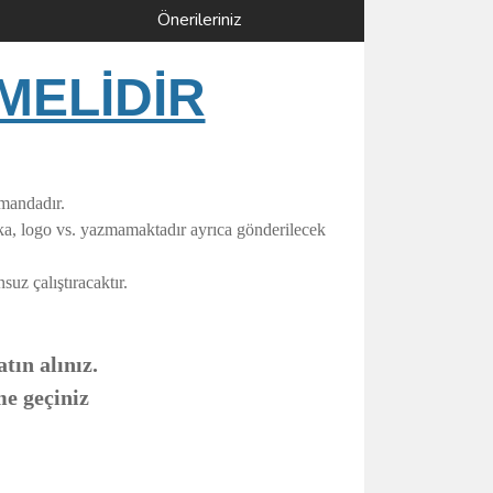
Önerileriniz
MELİDİR
umandadır.
rka, logo vs. yazmamaktadır ayrıca gönderilecek
uz çalıştıracaktır.
tın alınız.
me geçiniz