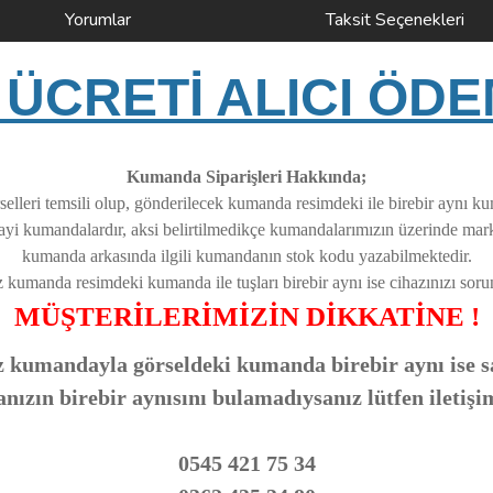
Yorumlar
Taksit Seçenekleri
ÜCRETİ ALICI ÖDE
Kumanda Siparişleri Hakkında;
elleri temsili olup, gönderilecek kumanda resimdeki ile birebir aynı k
nayi kumandalardır, aksi belirtilmedikçe kumandalarımızın üzerinde ma
kumanda arkasında ilgili kumandanın stok kodu yazabilmektedir.
z kumanda resimdeki kumanda ile tuşları birebir aynı ise cihazınızı soruns
MÜŞTERİLERİMİZİN DİKKATİNE !
 kumandayla görseldeki kumanda birebir aynı ise sa
zın birebir aynısını bulamadıysanız lütfen iletişi
0545 421 75 34