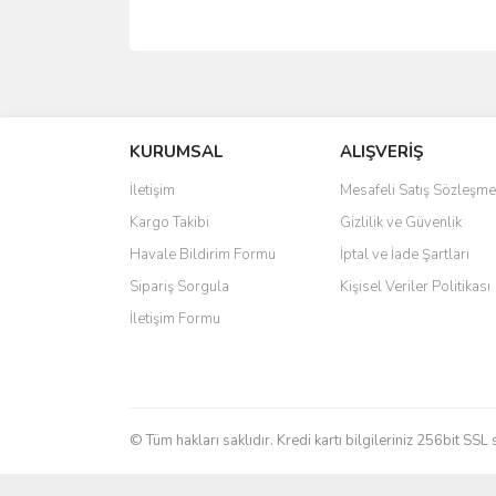
Bu ürünün fiyat bilgisi, resim, ürün açıklamalarında 
Görüş ve önerileriniz için teşekkür ederiz.
KURUMSAL
ALIŞVERİŞ
Ürün resmi kalitesiz, bozuk veya görüntülenemiyo
Ürün açıklamasında eksik bilgiler bulunuyor.
İletişim
Mesafeli Satış Sözleşme
Ürün bilgilerinde hatalar bulunuyor.
Kargo Takibi
Gizlilik ve Güvenlik
Ürün fiyatı diğer sitelerden daha pahalı.
Havale Bildirim Formu
İptal ve İade Şartları
Bu ürüne benzer farklı alternatifler olmalı.
Sipariş Sorgula
Kişisel Veriler Politikası
İletişim Formu
© Tüm hakları saklıdır. Kredi kartı bilgileriniz 256bit SSL 