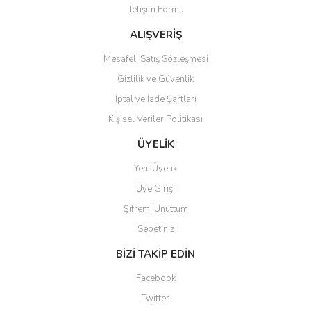
İletişim Formu
Ürün fiyatı diğer sitelerden daha pahalı.
Bu ürüne benzer farklı alternatifler olmalı.
ALIŞVERİŞ
Mesafeli Satış Sözleşmesi
Gizlilik ve Güvenlik
İptal ve İade Şartları
Kişisel Veriler Politikası
Gönder
ÜYELİK
Yeni Üyelik
Üye Girişi
Şifremi Unuttum
Sepetiniz
BİZİ TAKİP EDİN
Facebook
Twitter