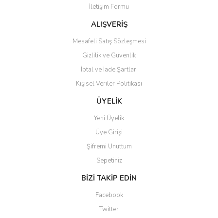
İletişim Formu
Ürün fiyatı diğer sitelerden daha pahalı.
Bu ürüne benzer farklı alternatifler olmalı.
ALIŞVERİŞ
Mesafeli Satış Sözleşmesi
Gizlilik ve Güvenlik
İptal ve İade Şartları
Kişisel Veriler Politikası
Gönder
ÜYELİK
Yeni Üyelik
Üye Girişi
Şifremi Unuttum
Sepetiniz
BİZİ TAKİP EDİN
Facebook
Twitter