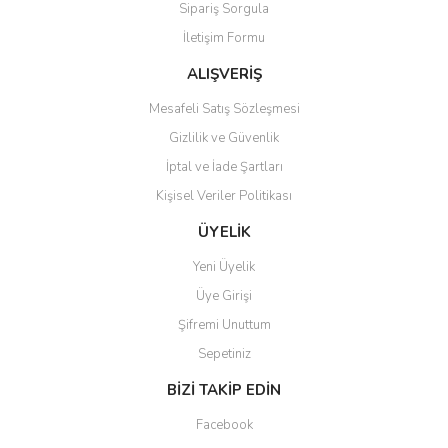
Sipariş Sorgula
Ürün bilgilerinde hatalar bulunuyor.
İletişim Formu
Ürün fiyatı diğer sitelerden daha pahalı.
Bu ürüne benzer farklı alternatifler olmalı.
ALIŞVERİŞ
Mesafeli Satış Sözleşmesi
Gizlilik ve Güvenlik
İptal ve İade Şartları
Kişisel Veriler Politikası
Gönder
ÜYELİK
Yeni Üyelik
Üye Girişi
Şifremi Unuttum
Sepetiniz
BİZİ TAKİP EDİN
Facebook