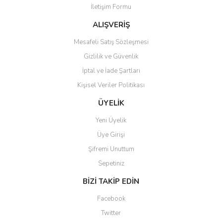
İletişim Formu
Ürün fiyatı diğer sitelerden daha pahalı.
Bu ürüne benzer farklı alternatifler olmalı.
ALIŞVERİŞ
Mesafeli Satış Sözleşmesi
Gizlilik ve Güvenlik
İptal ve İade Şartları
Kişisel Veriler Politikası
Gönder
ÜYELİK
Yeni Üyelik
Üye Girişi
Şifremi Unuttum
Sepetiniz
BİZİ TAKİP EDİN
Facebook
Twitter